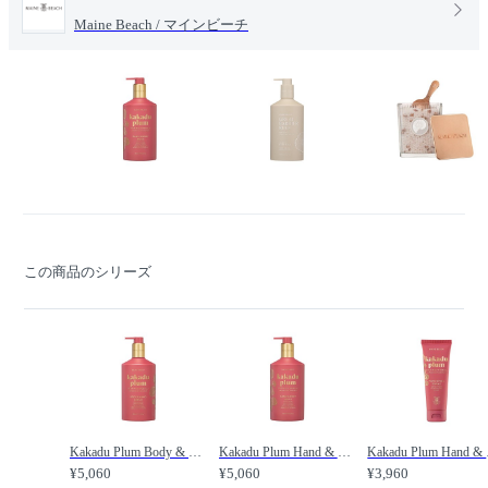
Maine Beach / マインビーチ
この商品のシリーズ
Kakadu Plum Body & Hand Cream Lotion / カカドゥプラム ボディ & ハンドクリームローション /
Kakadu Plum Hand & Body Wash / カカドゥプラム ハンド & ボディウォッシュ /
Kakadu 
¥5,060
¥5,060
¥3,960