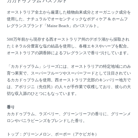
カカドゥプラム バスソルト
オーストラリア全土から厳選した植物由来成分とオーガニック成分を
使用した、ナチュラルでオーセンティックなボディケア & ホームフ
レグランスブランド「Maine Beach」のバスソルト。
500万年前から現存する西オーストラリア州のデボラ湖から採取され
たミネラル分豊富な塩の結晶を使用し、各種エキスやハーブを配合。
オーストラリアの調香師によるフレグランスで香りづけしています。
「カカドゥプラム」シリーズには、オーストラリアの特定地域にのみ
育つ果実で、スーパーフルーツやスーパーフードとして注目されてい
るカカドゥプラムを使用。西オーストラリア北部のキンバリー地方で
は、アボリジニ（先住民）の人々が手作業で収穫しており、彼らの大
切な収入源のひとつにもなっています。
香り
カカドゥプラム、ラズベリー、グリーンリーフの香りに、グリーンメ
ロンやバニラビーンズをブレンドした香り。
トップ：グリーンメロン、ポーポー（アケビガキ）