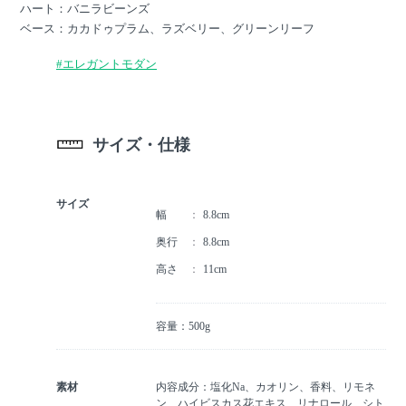
ハート：バニラビーンズ
ベース：カカドゥプラム、ラズベリー、グリーンリーフ
#エレガントモダン
サイズ・仕様
サイズ
幅
8.8cm
奥行
8.8cm
高さ
11cm
容量：500g
素材
内容成分：塩化Na、カオリン、香料、リモネ
ン、ハイビスカス花エキス、リナロール、シト