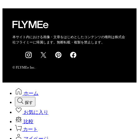
プライバシーポリシー
運営会社
特定商取引法に基づく表示
会社概要
本サイト内における画像・文章をはじめとしたコンテンツの権利は株式会
社フライミーに帰属します。無断転載・複製を禁止します。
採用情報
© FLYMEe Inc.
ホーム
探す
お気に入り
比較
カート
マイページ