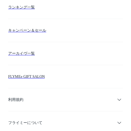
お支払い方法
カテゴリー検索
ランキング一覧
送料・納期・配送
カラー検索
キャンペーン＆セール
FLYMEeマイル
テーマ検索
アーカイヴ一覧
お問い合わせ
シーン検索
FLYMEe GIFT SALON
サイトマップ
ブランド・ショップ検索
利用規約
デザイナー検索
利用規約
フライミーについて