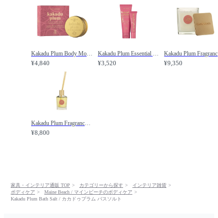
Kakadu Plum Body Mousse / カカドゥプラム ボディムース /
Kakadu Plum Essential DUO Pack / カカドゥプラム エッセンシャルデュオパック /
Ka
¥4,840
¥3,520
¥9,350
Kakadu Plum Fragrance Diffuser / カカドゥプラム フレグランスディフューザー /
¥8,800
家具・インテリア通販 TOP
カテゴリーから探す
インテリア雑貨
ボディケア
Maine Beach / マインビーチのボディケア
Kakadu Plum Bath Salt / カカドゥプラム バスソルト