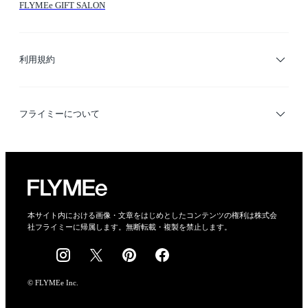
FLYMEe GIFT SALON
サイトマップ
ブランド・ショップ検索
利用規約
デザイナー検索
利用規約
フライミーについて
プライバシーポリシー
運営会社
特定商取引法に基づく表示
会社概要
本サイト内における画像・文章をはじめとしたコンテンツの権利は株式会
社フライミーに帰属します。無断転載・複製を禁止します。
採用情報
© FLYMEe Inc.