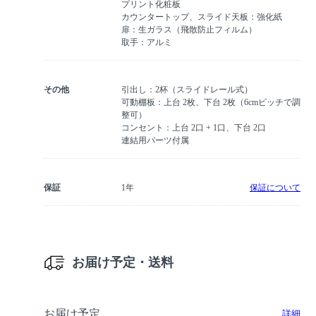
プリント化粧板
カウンタートップ、スライド天板：強化紙
扉：生ガラス（飛散防止フィルム）
取手：アルミ
その他
引出し：2杯（スライドレール式）
可動棚板：上台 2枚、下台 2枚（6cmピッチで調
整可）
コンセント：上台 2口 + 1口、下台 2口
連結用パーツ付属
保証
1年
保証について
お届け予定・送料
お届け予定
詳細