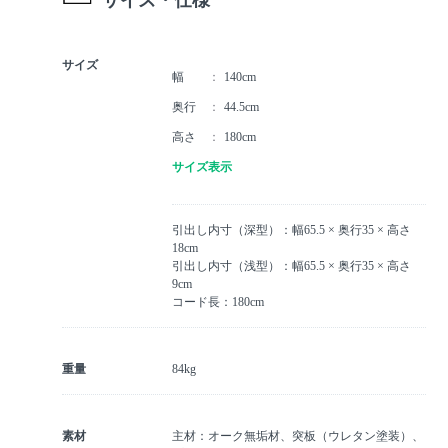
サイズ
幅
140cm
奥行
44.5cm
高さ
180cm
サイズ表示
引出し内寸（深型）：幅65.5 × 奥行35 × 高さ
18cm
引出し内寸（浅型）：幅65.5 × 奥行35 × 高さ
9cm
コード長：180cm
重量
84kg
素材
主材：オーク無垢材、突板（ウレタン塗装）、