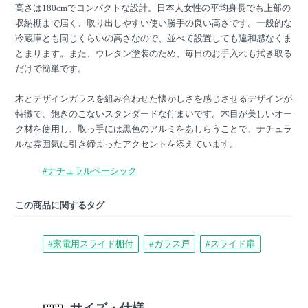
高さは180cmでコンパクトな設計。日本人女性の平均身長でも上部の
収納棚まで届く、取り出しやすい使い勝手の良い高さです。一般的な
冷蔵庫とも同じくらいの高さなので、並べて設置しても違和感なくま
とまります。また、ウレタン塗装のため、毎日のお手入れも拭き取る
だけで簡単です。
木とデザインガラスを組み合わせた懐かしさを感じさせるデザインが
特徴で、飽きのこないスタンダードな佇まいです。木目が美しいオー
ク材を使用し、取っ手には黒色のアルミをあしらうことで、ナチュラ
ルな雰囲気に引き締まったアクセントを添えています。
#ナチュラルベーシック
この商品に関するタグ
#家電用スライド棚付
#ガラス戸
#スライド扉
サイズ・仕様