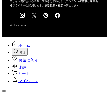
会社概要
本サイト内における画像・文章をはじめとしたコンテンツの権利は株式会
社フライミーに帰属します。無断転載・複製を禁止します。
採用情報
© FLYMEe Inc.
ホーム
探す
お気に入り
比較
カート
マイページ