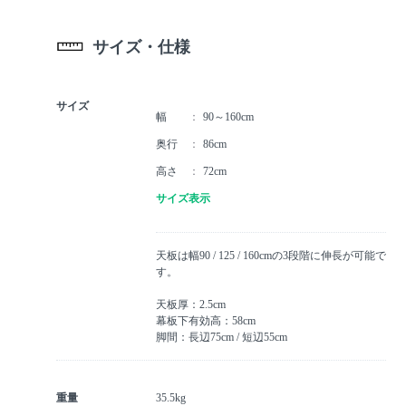
サイズ・仕様
サイズ
幅
90～160cm
奥行
86cm
高さ
72cm
サイズ表示
天板は幅90 / 125 / 160cmの3段階に伸長が可能で
す。
天板厚：2.5cm
幕板下有効高：58cm
脚間：長辺75cm / 短辺55cm
重量
35.5kg