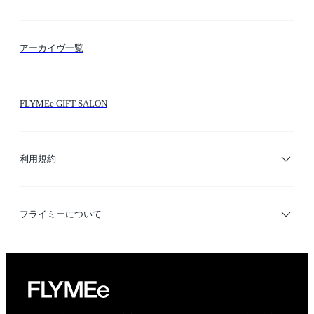
FLYMEeマイル
テーマ検索
アーカイヴ一覧
お問い合わせ
シーン検索
FLYMEe GIFT SALON
サイトマップ
ブランド・ショップ検索
利用規約
デザイナー検索
利用規約
フライミーについて
プライバシーポリシー
運営会社
特定商取引法に基づく表示