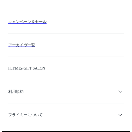
送料・納期・配送
カラー検索
キャンペーン＆セール
FLYMEeマイル
テーマ検索
アーカイヴ一覧
お問い合わせ
シーン検索
FLYMEe GIFT SALON
サイトマップ
ブランド・ショップ検索
利用規約
デザイナー検索
利用規約
フライミーについて