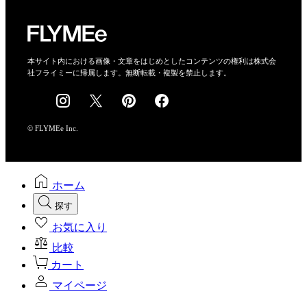
プライバシーポリシー
運営会社
特定商取引法に基づく表示
会社概要
本サイト内における画像・文章をはじめとしたコンテンツの権利は株式会
社フライミーに帰属します。無断転載・複製を禁止します。
採用情報
© FLYMEe Inc.
ホーム
探す
お気に入り
比較
カート
マイページ