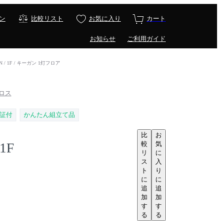
ン
比較リスト
お気に入り
カート
お知らせ
ご利用ガイド
N / 1F / キーガン 1灯フロア
プロス
証付
かんたん組立て品
比
お
較
気
1F
リ
に
ス
入
ト
り
に
に
追
追
加
加
す
す
る
る