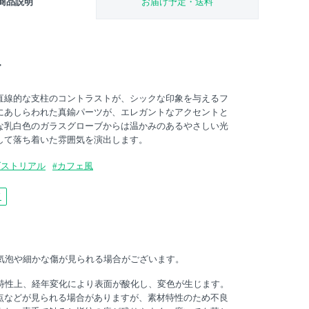
商品説明
お届け予定・送料
ア
直線的な支柱のコントラストが、シックな印象を与えるフ
にあしらわれた真鍮パーツが、エレガントなアクセントと
な乳白色のガラスグローブからは温かみのあるやさしい光
して落ち着いた雰囲気を演出します。
ダストリアル
#カフェ風
ド
な気泡や細かな傷が見られる場合がございます。
材特性上、経年変化により表面が酸化し、変色が生じます。
点などが見られる場合がありますが、素材特性のため不良