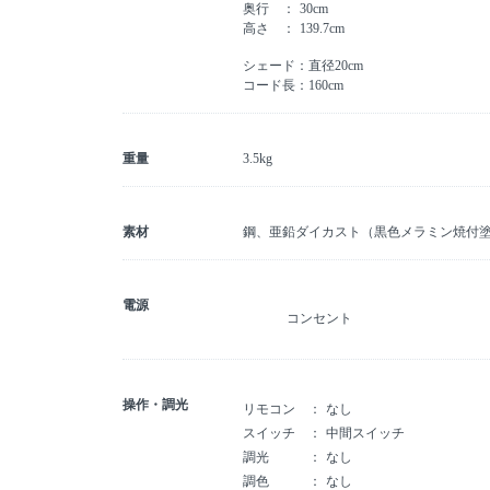
奥行
30cm
高さ
139.7cm
シェード：直径20cm
コード長：160cm
重量
3.5kg
素材
鋼、亜鉛ダイカスト（黒色メラミン焼付
電源
コンセント
操作・調光
リモコン
なし
スイッチ
中間スイッチ
調光
なし
調色
なし