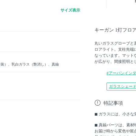
サイズ表示
キーガン 1灯フロ
丸いガラスグローブと
ロアライト。支柱先端
なっています。マット
が広がり、間接照明と
塗装）、乳白ガラス（艶消し）、真鍮
#アーバンイン
ガラスシェー
特記事項
◼︎ ガラスには、小さ
◼︎ 真鍮パーツは、素
お届け時から変色や斑