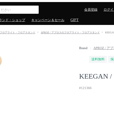
会員登録
ログイ
ランド・ショップ
キャンペーン＆セール
GIFT
フロアライト・フロアスタンド
APROZ / アプロスのフロアライト・フロアスタンド
KEEGA
Brand
APROZ / ア
送料無料
保
KEEGAN / 
#121366