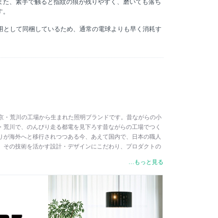
また、素手で触ると指紋の痕が残りやすく、磨いても落ち
す。
認用として同梱しているため、通常の電球よりも早く消耗す
は、東京・荒川の工場から生まれた照明ブランドです。昔ながらの小
・荒川で、のんびり走る都電を見下ろす昔ながらの工場でつく
りが海外へと移行されつつある今、あえて国内で、日本の職人
、その技術を活かす設計・デザインにこだわり、プロダクトの
ン、生産、検査、品質管理、出荷作業まで、一貫して自社で行
…もっと見る
には、最初（A）から最後（Z）まで、プロ（PRO）として実直
う思いが込められています。