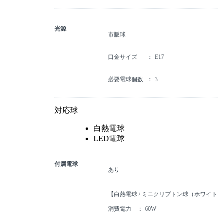
光源
市販球
口金サイズ
E17
必要電球個数
3
対応球
白熱電球
LED電球
付属電球
あり
【白熱電球 / ミニクリプトン球（ホワイ
消費電力
60W