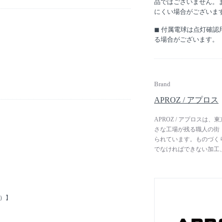
品ではございません。
にくい場合がございま
◼︎ 付属電球は点灯確
る場合がございます。
Brand
APROZ / アプロス
APROZ / アプロス
さな工場が残る職人の街
られています。ものづく
でなければできない加工
プランニングからデザイ
っています。ブランド名
にものづくりを行うとい
ト）】