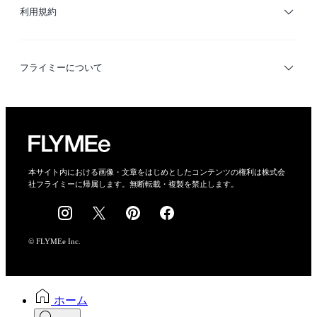
利用規約
デザイナー検索
利用規約
フライミーについて
プライバシーポリシー
運営会社
特定商取引法に基づく表示
会社概要
本サイト内における画像・文章をはじめとしたコンテンツの権利は株式会
社フライミーに帰属します。無断転載・複製を禁止します。
採用情報
© FLYMEe Inc.
ホーム