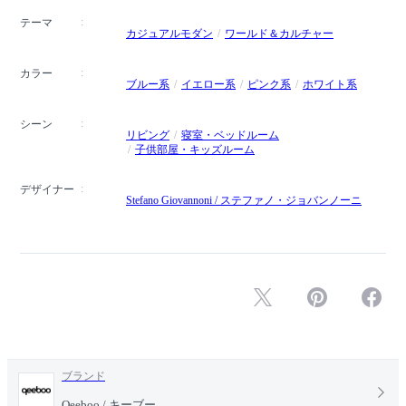
テーマ
カジュアルモダン
ワールド＆カルチャー
カラー
ブルー系
イエロー系
ピンク系
ホワイト系
シーン
リビング
寝室・ベッドルーム
子供部屋・キッズルーム
デザイナー
Stefano Giovannoni / ステファノ・ジョバンノーニ
ブランド
Qeeboo / キーブー