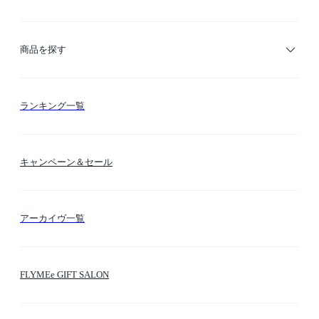
ご利用ガイド
商品を探す
お支払い方法
カテゴリー検索
ランキング一覧
送料・納期・配送
カラー検索
キャンペーン＆セール
FLYMEeマイル
テーマ検索
アーカイヴ一覧
お問い合わせ
シーン検索
FLYMEe GIFT SALON
サイトマップ
ブランド・ショップ検索