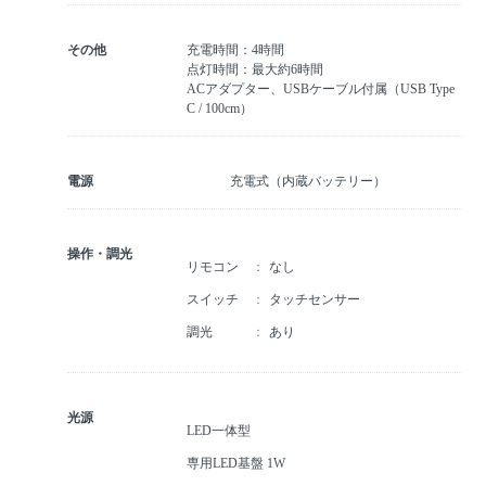
その他
充電時間：4時間
点灯時間：最大約6時間
ACアダプター、USBケーブル付属（USB Type
C / 100cm）
電源
充電式（内蔵バッテリー）
操作・調光
リモコン
なし
スイッチ
タッチセンサー
調光
あり
光源
LED一体型
専用LED基盤 1W