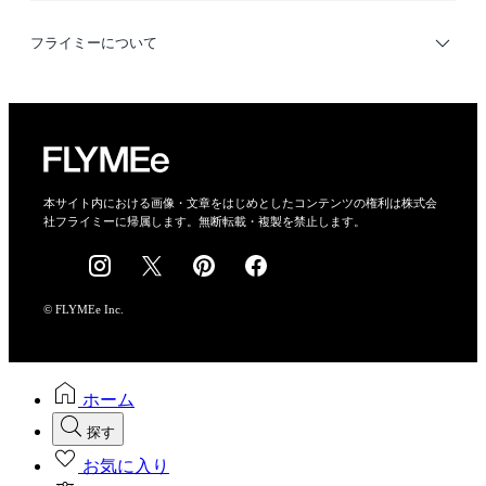
利用規約
フライミーについて
プライバシーポリシー
運営会社
特定商取引法に基づく表示
会社概要
本サイト内における画像・文章をはじめとしたコンテンツの権利は株式会
社フライミーに帰属します。無断転載・複製を禁止します。
採用情報
© FLYMEe Inc.
ホーム
探す
お気に入り