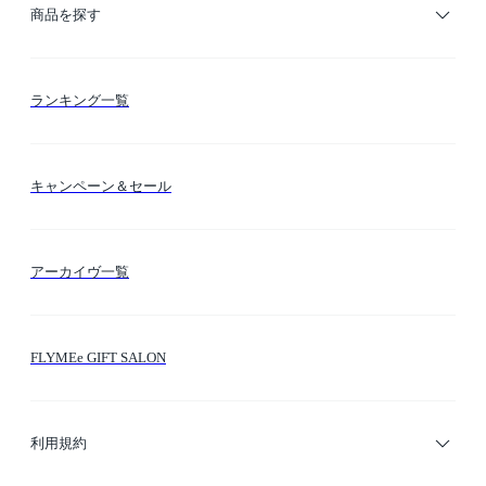
ご利用ガイド
商品を探す
お支払い方法
カテゴリー検索
ランキング一覧
送料・納期・配送
カラー検索
キャンペーン＆セール
FLYMEeマイル
テーマ検索
アーカイヴ一覧
お問い合わせ
シーン検索
FLYMEe GIFT SALON
サイトマップ
ブランド・ショップ検索
利用規約
デザイナー検索