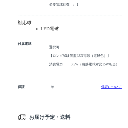
必要電球個数
1
対応球
LED電球
付属電球
選択可
【ロング試験管型LED電球（電球色）】
消費電力
3.5W（白熱電球対比15W相当）
保証
1年
保証について
お届け予定・送料