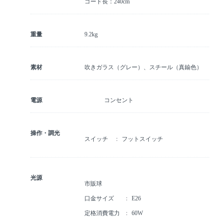
コード長：240cm
重量
9.2kg
素材
吹きガラス（グレー）、スチール（真鍮色）
電源
コンセント
操作・調光
スイッチ
フットスイッチ
光源
市販球
口金サイズ
E26
定格消費電力
60W