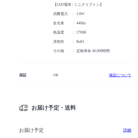
【LED電球 / ミニクリプトン】
消費電力
3.8W
全光束
440lm
色温度
2700K
演色性
Ra83
その他
定格寿命 40,000時間
保証
1年
保証について
お届け予定・送料
お届け予定
詳細