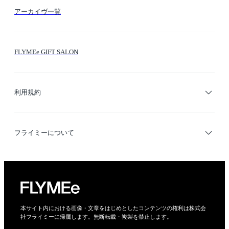
アーカイヴ一覧
お問い合わせ
シーン検索
FLYMEe GIFT SALON
サイトマップ
ブランド・ショップ検索
利用規約
デザイナー検索
利用規約
フライミーについて
プライバシーポリシー
運営会社
特定商取引法に基づく表示
会社概要
本サイト内における画像・文章をはじめとしたコンテンツの権利は株式会
社フライミーに帰属します。無断転載・複製を禁止します。