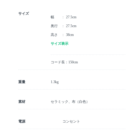
サイズ
幅
27.5cm
奥行
27.5cm
高さ
38cm
サイズ表示
コード長：150cm
重量
1.3kg
素材
セラミック、布（白色）
電源
コンセント