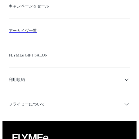
カラー検索
キャンペーン＆セール
FLYMEeマイル
テーマ検索
アーカイヴ一覧
お問い合わせ
シーン検索
FLYMEe GIFT SALON
サイトマップ
ブランド・ショップ検索
利用規約
デザイナー検索
利用規約
フライミーについて
プライバシーポリシー
運営会社