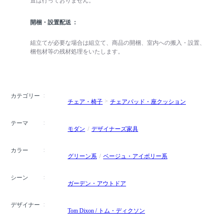
置は行っておりません。
開梱・設置配送
組立てが必要な場合は組立て、商品の開梱、室内への搬入・設置、
梱包材等の残材処理をいたします。
カテゴリー
チェア・椅子
チェアパッド・座クッション
テーマ
モダン
デザイナーズ家具
カラー
グリーン系
ベージュ・アイボリー系
シーン
ガーデン・アウトドア
デザイナー
Tom Dixon / トム・ディクソン