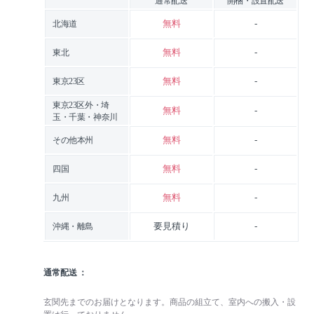
通常配送
開梱・設置配送
無料
-
北海道
無料
-
東北
無料
-
東京23区
東京23区外・埼
無料
-
玉・千葉・神奈川
無料
-
その他本州
無料
-
四国
無料
-
九州
要見積り
-
沖縄・離島
通常配送
玄関先までのお届けとなります。商品の組立て、室内への搬入・設