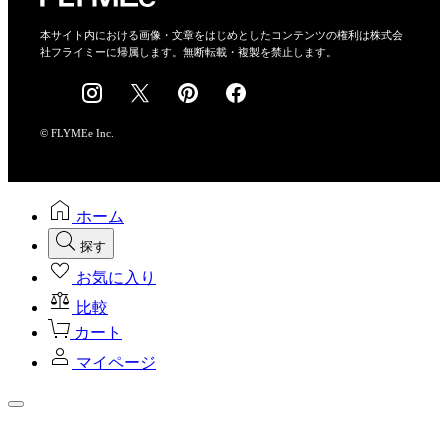
特定商取引法に基づく表示
会社概要
本サイト内における画像・文章をはじめとしたコンテンツの権利は株式会
社フライミーに帰属します。無断転載・複製を禁止します。
採用情報
© FLYMEe Inc.
ホーム
探す
お気に入り
比較
カート
マイページ