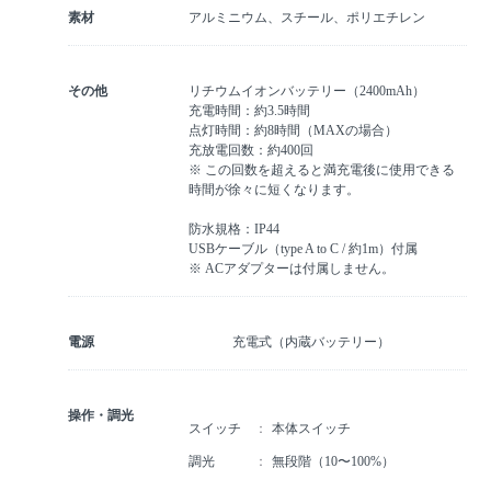
素材
アルミニウム、スチール、ポリエチレン
その他
リチウムイオンバッテリー（2400mAh）
充電時間：約3.5時間
点灯時間：約8時間（MAXの場合）
充放電回数：約400回
※ この回数を超えると満充電後に使用できる
時間が徐々に短くなります。
防水規格：IP44
USBケーブル（type A to C / 約1m）付属
※ ACアダプターは付属しません。
電源
充電式（内蔵バッテリー）
操作・調光
スイッチ
本体スイッチ
調光
無段階（10〜100%）