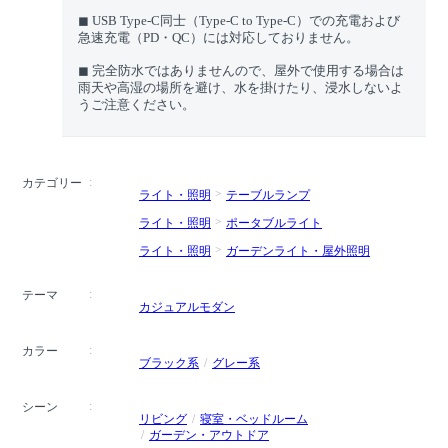
◼︎ USB Type-C同士（Type-C to Type-C）での充電および
急速充電（PD・QC）には対応しておりません。
◼︎ 完全防水ではありませんので、屋外で使用する場合は
雨天や高湿の場所を避け、水を掛けたり、浸水しないよ
うご注意ください。
カテゴリー
ライト・照明
テーブルランプ
ライト・照明
ポータブルライト
ライト・照明
ガーデンライト・屋外照明
テーマ
カジュアルモダン
カラー
ブラック系
グレー系
シーン
リビング
寝室・ベッドルーム
ガーデン・アウトドア