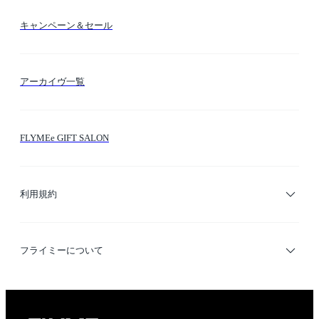
送料・納期・配送
カラー検索
キャンペーン＆セール
FLYMEeマイル
テーマ検索
アーカイヴ一覧
お問い合わせ
シーン検索
FLYMEe GIFT SALON
サイトマップ
ブランド・ショップ検索
利用規約
デザイナー検索
利用規約
フライミーについて
プライバシーポリシー
運営会社