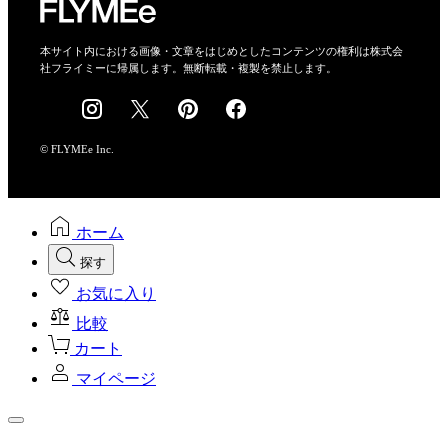
特定商取引法に基づく表示
会社概要
本サイト内における画像・文章をはじめとしたコンテンツの権利は株式会
社フライミーに帰属します。無断転載・複製を禁止します。
採用情報
© FLYMEe Inc.
ホーム
探す
お気に入り
比較
カート
マイページ