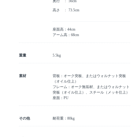
奥行
56cm
高さ
73.5cm
座面高：44cm
アーム高：68cm
重量
5.5kg
素材
背板：オーク突板、またはウォルナット突板
（オイル仕上）
フレーム：オーク無垢材、またはウォルナット
突板（オイル仕上）、スチール（メッキ仕上）
座面：PU
その他
耐荷重：80kg