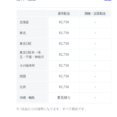
通常配送
開梱・設置配送
¥2,750
-
北海道
¥2,750
-
東北
¥2,750
-
東京23区
東京23区外・埼
¥2,750
-
玉・千葉・神奈川
¥2,750
-
その他本州
¥2,750
-
四国
¥2,750
-
九州
要見積り
-
沖縄・離島
※ 1点あたりの送料になります。すべて税込です。