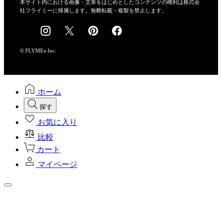
会社概要
本サイト内における画像・文章をはじめとしたコンテンツの権利は株式会
社フライミーに帰属します。無断転載・複製を禁止します。
採用情報
© FLYMEe Inc.
ホーム
探す
お気に入り
比較
カート
マイページ