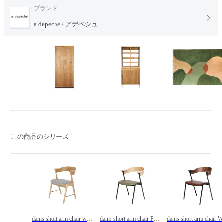
ブランド
a.depeche / アデペシュ
この商品のシリーズ
danis short arm chair wood × brass / ダニス ショートアームチェア ウッド × ブラス /
danis short arm chair PU / ダニス ショートアームチェア PU /