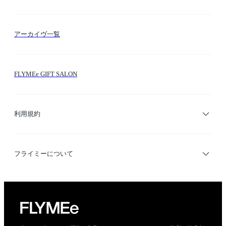
FLYMEeマイル
テーマ検索
アーカイヴ一覧
お問い合わせ
シーン検索
FLYMEe GIFT SALON
サイトマップ
ブランド・ショップ検索
利用規約
デザイナー検索
利用規約
フライミーについて
プライバシーポリシー
運営会社
特定商取引法に基づく表示