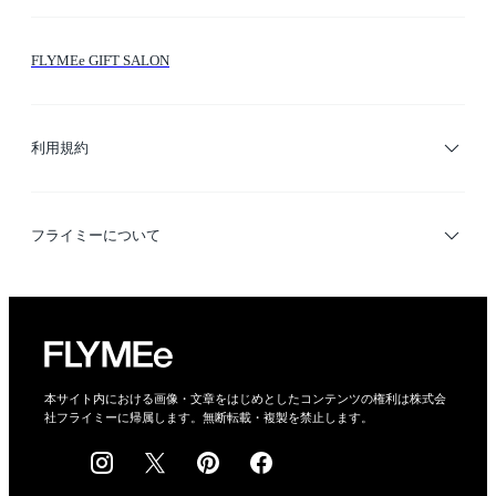
お問い合わせ
シーン検索
FLYMEe GIFT SALON
サイトマップ
ブランド・ショップ検索
利用規約
デザイナー検索
利用規約
フライミーについて
プライバシーポリシー
運営会社
特定商取引法に基づく表示
会社概要
本サイト内における画像・文章をはじめとしたコンテンツの権利は株式会
社フライミーに帰属します。無断転載・複製を禁止します。
採用情報