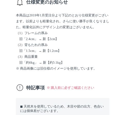
仕様変更のお知らせ
本商品は2019年1月受注分より下記のとおり仕様変更がござい
ます。以前よりも軽量化され、さらに使い勝手が良くなりまし
た。軽量化以外にデザイン上の変更はございません。
（1）フレームの厚み
旧「2.4cm」 → 新【2cm】
（2）背もたれの厚み
旧「1.5cm」 → 新【1.2cm】
（3）商品重量
旧「約6kg」 → 新【約5.1kg】
※ 商品画像には旧仕様のイメージを使用しています。
特記事項
※ 購入前に必ずご確認ください
◼︎ 天然木を使用しているため、木目や節の出方、色合い
には個体差がございます。