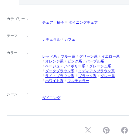
カテゴリー
チェア・椅子
ダイニングチェア
テーマ
ナチュラル
カフェ
カラー
レッド系
ブルー系
グリーン系
イエロー系
オレンジ系
ピンク系
パープル系
ベージュ・アイボリー系
グレージュ系
ダークブラウン系
ミディアムブラウン系
ライトブラウン系
ブラック系
グレー系
ホワイト系
マルチカラー
シーン
ダイニング