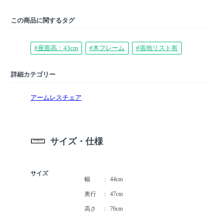
この商品に関するタグ
#座面高：43cm
#木フレーム
#張地リスト有
詳細カテゴリー
アームレスチェア
サイズ・仕様
サイズ
幅
44cm
奥行
47cm
高さ
76cm