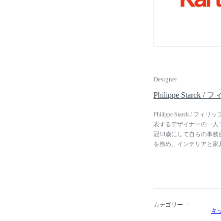
キオラ、マルセル・ワン
ザイナーとコラボレート
Designer
Philippe Starc
Philippe Starc
表するデザイナーの一人で
冠18歳にして自らの事務
を務め、インテリアと家具
ブルー」、「レ・ヴァン
ようになります。1982
りが当時のフランス大統
ゼ宮殿のスイートルーム
高めました。フランスを
ッシーナ社など様々なメ
カテゴリー
キ
に、工業デザインも手掛