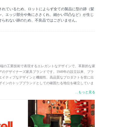
産されているため、ロットによらず全ての製品に型の跡（髪
ン、エッジ部分や角にささくれ、細かい凹凸など）が生じ
けられない跡のため、不良品ではございません。
ルは、最先端の工業技術で表現するエレガントなデザインで、革新的な家
のデザイナーズ家具ブランドです。1949年の設立以来、プラ
エイティブなデザインと機能性、高品質なプロダクトを世に出
ザインのトップブランドとしての確固たる地位を確立していま
ラスチックの利用と新技術やプロセスの研究は、製品の機能的性
…もっと見る
することに尽力してきたカルテルの基礎です。カルテルのプラ
機能的な面に加えて、魅力と貴重さを兼ね備え、一般的なプラ
、単なる機能的な物から真に贅沢な一品へと根本的に変えまし
やさしいバイオプラスチックなどの新素材を用いたり、A.I.
をさせたりと、常に人々を驚かせるようなプロダクト開発を展
ップ・スタルク、ヴィコ・マジストレッティ、パトリシア・ウル