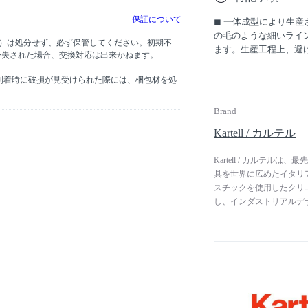
保証について
◼︎ 一体成型により生
の毛のような細いライ
グ）は処分せず、必ず保管してください。初期不
ます。生産工程上、避
紛失された場合、交換対応は出来かねます。
到着時に破損が見受けられた際には、梱包材を処
Brand
Kartell / カルテル
Kartell / カルテ
具を世界に広めたイタリア
スチックを使用したクリ
し、インダストリアルデ
す。 次々と進化するプ
能及び美しい外観を革新
スチックは、実用的かつ
スチック製品の捉え方を
た。近年では、地球環境に
（人工知能）にデザイン
開しています。 フィリ