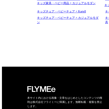
キッズ家具・ベビー用品 × カジュアルモダン
キ
キッズチェア・ベビーチェア × Kartell
キッ
キッズチェア・ベビーチェア × カジュアルモダ
キ
ン
具
本サイト内における画像・文章をはじめとしたコンテンツの権
利は株式会社フライミーに帰属します。無断転載・複製を禁止
します。