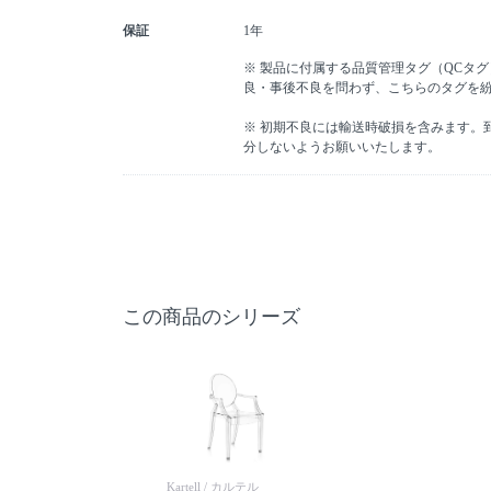
保証
1年
※ 製品に付属する品質管理タグ（QCタ
良・事後不良を問わず、こちらのタグを
※ 初期不良には輸送時破損を含みます。
分しないようお願いいたします。
この商品のシリーズ
Kartell / カルテル