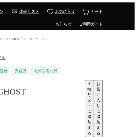
ン
比較リスト
お気に入り
カート
お知らせ
ご利用ガイド
OU LOU GHOST / ルールーゴースト
ルテル
証付
完成品
海外取寄せ品
比
お
較
気
GHOST
リ
に
ス
入
ト
り
に
に
追
追
加
加
す
す
る
る