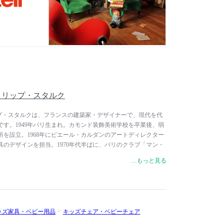
ダース、ピエロ・リッソーニ、吉岡徳仁など、国際的な一流デ
し、世界中に最新トレンドを発信しています。
k / フィリップ・スタルク
k / フィリップ・スタルクは、フランスの建築家・デザイナーで、現代を代
す。1949年パリ生まれ。カモンド装飾美術学校を卒業後、弱
所を設立。1968年にピエール・カルダンのアートディレクター
のデザインを担当。1970年代半ばに、パリのクラブ「マン・
・ドゥーシュ」のインテリアを手掛け、その名が広く知られる
…もっと見る
年にデザインを手掛けたチェアでVIAより賞を受賞。その活躍ぶ
領、フランソワ・ミッテランの目に留まり、大統領公邸、エリ
の内装を手掛け、世界中から脚光を浴び、その知名度をさらに
はじめ、スイス、イタリア、スペイン、日本など、世界中でカ
ーカーと協業し、家具などのプロダクトデザインも行うと同時
ッズ家具・ベビー用品
キッズチェア・ベビーチェア
けています。