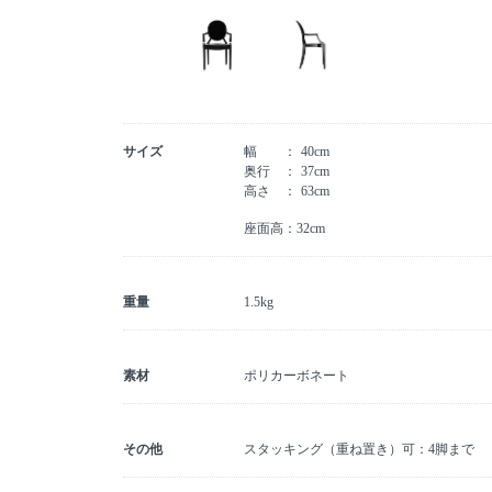
サイズ
幅
40cm
奥行
37cm
高さ
63cm
座面高：32cm
重量
1.5kg
素材
ポリカーボネート
その他
スタッキング（重ね置き）可：4脚まで