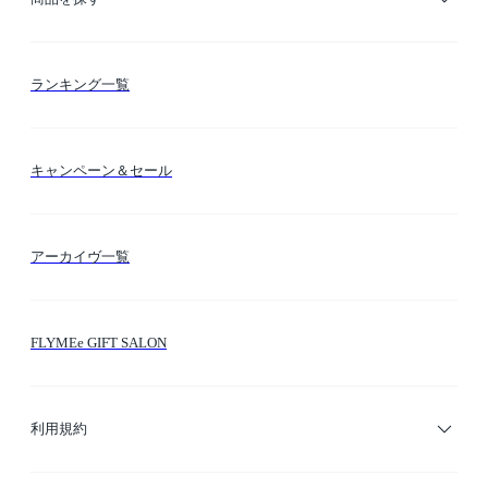
お支払い方法
カテゴリー検索
ランキング一覧
送料・納期・配送
カラー検索
キャンペーン＆セール
FLYMEeマイル
テーマ検索
アーカイヴ一覧
お問い合わせ
シーン検索
FLYMEe GIFT SALON
サイトマップ
ブランド・ショップ検索
利用規約
デザイナー検索