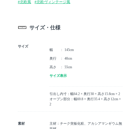
#北欧風
#北欧ヴィンテージ風
サイズ・仕様
サイズ
幅
145cm
奥行
40cm
高さ
55cm
サイズ表示
引出し内寸：幅64.2 × 奥行30 × 高さ15.8cm × 2
オープン部分：幅69.8 × 奥行35.4 × 高さ12cm ×
2
素材
主材：チーク突板化粧、アカシアマンギウム無
垢材