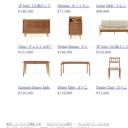
1P Sofa / 1人掛けソファー n3410 /
Ottoman / オットマン n3420 /
Living Table / リビ
¥148,500
¥71,500
¥86,900
Chest / チェスト n347 /
Writing Bureau / ライティングビューロー n348 /
¥151,800
¥148,500
¥250,800
Extention Dining Table / エクステンション ダイニングテーブル n345 /
Dining Table / ダイニングテーブル 幅155cm n346 /
Dining Ch
¥126,500
¥118,800
¥33,000
家具・インテリア通販 TOP
カテゴリーから探す
テレビボード・テレビ台
テレビ台・ローボード
EDDA / エッダのテレビ台・ローボード