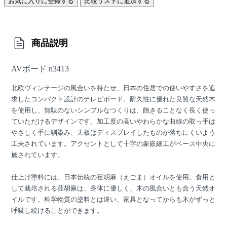
お気に入りに登録する
比較リストに追加する
商品説明
AVボード n3413
北欧ヴィンテージの風合いを持たせ、日本の住居での使いやすさを追
求したコンパクト設計のテレビボード。耐久性に優れた良質な天然木
を使用し、無駄のないシンプルなつくりは、飽きることなく長く使っ
ていただけるデザインです。加工度の高いやわらかな曲線の取っ手は
やさしく手に馴染み、天板はディスプレイしたものが落ちにくいよう
工夫されています。アクセントとして十字の象嵌細工がベース中央に
施されています。
仕上げ塗料には、日本伝統の荏胡麻（えごま）オイルを使用。食用と
して栽培される荏胡麻は、身体に優しく、木の風合いとも合う天然オ
イルです。科学物質の塗料とは違い、家具となってからも木がずっと
呼吸し続けることができます。