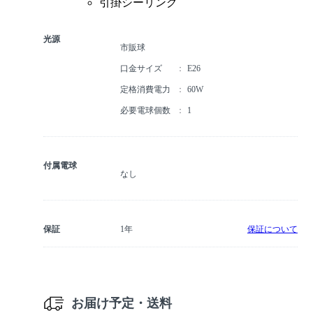
引掛シーリング
光源
市販球
口金サイズ
E26
定格消費電力
60W
必要電球個数
1
付属電球
なし
保証
1年
保証について
お届け予定・送料