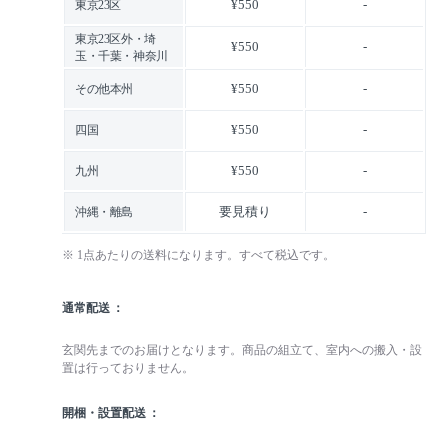
¥550
-
東京23区
東京23区外・埼
¥550
-
玉・千葉・神奈川
¥550
-
その他本州
¥550
-
四国
¥550
-
九州
要見積り
-
沖縄・離島
※ 1点あたりの送料になります。すべて税込です。
通常配送
玄関先までのお届けとなります。商品の組立て、室内への搬入・設
置は行っておりません。
開梱・設置配送