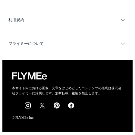
サイトマップ
ブランド・ショップ検索
利用規約
デザイナー検索
利用規約
フライミーについて
プライバシーポリシー
運営会社
特定商取引法に基づく表示
会社概要
本サイト内における画像・文章をはじめとしたコンテンツの権利は株式会
社フライミーに帰属します。無断転載・複製を禁止します。
採用情報
© FLYMEe Inc.