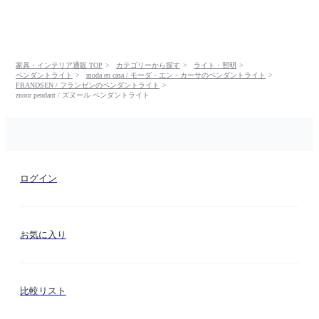
家具・インテリア通販 TOP
カテゴリーから探す
ライト・照明
ペンダントライト
moda en casa / モーダ・エン・カーサのペンダントライト
FRANDSEN / フランゼンのペンダントライト
znoor pendant / ズヌール ペンダントライト
ログイン
お気に入り
比較リスト