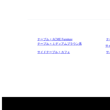
テーブル × ACME Furniture
テ
テーブル × ミディアムブラウン系
サイ
サイドテーブル × カフェ
サ