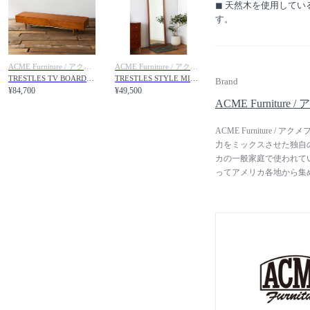
◼︎ 天然木を使用して
す。
ACME Furniture / アクメファニチャー
ACME Furniture / アクメファニチャー
TRESTLES TV BOARD LOW / トラッセル テレビボード ロウ
TRESTLES STYLE MIRROR / トラッセル スタイルミラー
Brand
¥84,700
¥49,500
ACME Furnitur
ACME Furniture
力をミックスさせた独自の
カの一般家庭で使われて
ってアメリカ各地から集め
魅力を紹介し続けてきま
期の輝きを取り戻した家
ジ素材は、ACMEにと
技術と経験により開発さ
から得たインスピレーシ
現しています。