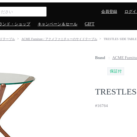
会員登録
ログイ
ランド・ショップ
キャンペーン＆セール
GIFT
ドテーブル
ACME Furniture / アクメファニチャーのサイドテーブル
TRESTLES SIDE T
Brand
ACME Furn
保証付
TRESTLES
#16764