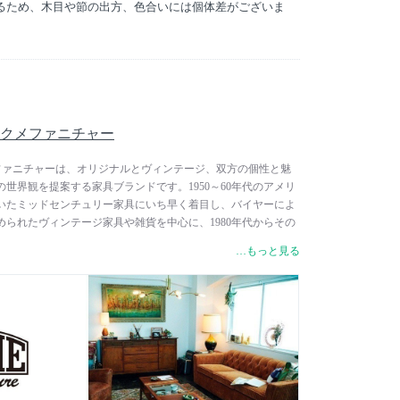
いるため、木目や節の出方、色合いには個体差がございま
e / アクメファニチャー
 / アクメファニチャーは、オリジナルとヴィンテージ、双方の個性と魅
世界観を提案する家具ブランドです。1950～60年代のアメリ
いたミッドセンチュリー家具にいち早く着目し、バイヤーによ
られたヴィンテージ家具や雑貨を中心に、1980年代からその
した。熟練した専門職人のメンテナンスによってアメリカ黄金
…もっと見る
具や、カスタム家具として新たに命を吹き込まれたヴィンテー
ってアイデンティティともいえる存在です。歴史の中で培われた
れたオリジナルプロダクトは、アメリカン・ヴィンテージ家具
ョンをベースに、作り手の思いとこだわりを丁寧に抽出し、表