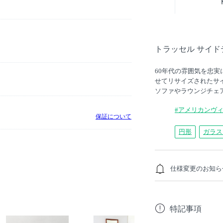
トラッセル サイド
60年代の雰囲気を忠
せてリサイズされたサ
ソファやラウンジチェ
#アメリカンヴ
保証について
円形
ガラス
仕様変更のお知ら
本商品のガラス天板は
特記事項
更となりました。旧