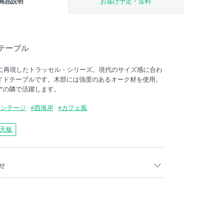
商品説明
お届け予定・送料
テーブル
実に再現したトラッセル・シリーズ。現代のサイズ感に合わ
イドテーブルです。木部には強度のあるオーク材を使用。
アの隣で活躍します。
ィンテージ
#西海岸
#カフェ風
天板
せ
2015年秋よりクリアガラス、アッシュ材からオーク材に変
仕様のグレーガラスは完売いたしました。