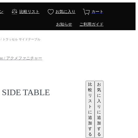
ン
比較リスト
お気に入り
カート
お知らせ
ご利用ガイド
ABLE / トラッセル サイドテーブル
iture / アクメファニチャー
比
お
較
気
 SIDE TABLE
リ
に
ス
入
ト
り
に
に
追
追
加
加
す
す
る
る