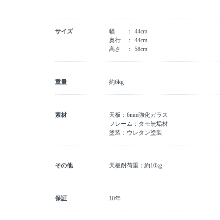
サイズ
幅
44cm
奥行
44cm
高さ
58cm
重量
約6kg
素材
天板：6mm強化ガラス
フレーム：タモ無垢材
塗装：ウレタン塗装
その他
天板耐荷重：約10kg
保証
10年