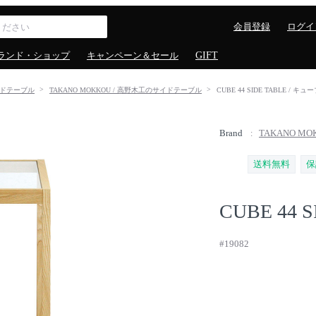
会員登録
ログイ
ランド・ショップ
キャンペーン＆セール
GIFT
ドテーブル
TAKANO MOKKOU / 高野木工のサイドテーブル
CUBE 44 SIDE TABLE /
Brand
TAKANO MO
送料無料
保
CUBE 44 S
#19082