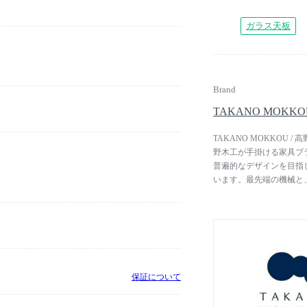
ガラス天板
Brand
TAKANO MOKKO
TAKANO MOKKOU
野木工が手掛ける家具ブ
普遍的なデザインを目指
います。最先端の機械と
かした質の高い家具を提
り、それぞれの天然木が
は、ホルムアルデヒド等
ー）が使用されています。 ※
から「TAKANO MOK
保証について