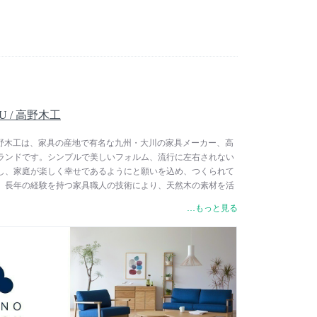
U / 高野木工
 / 高野木工は、家具の産地で有名な九州・大川の家具メーカー、高
ランドです。シンプルで美しいフォルム、流行に左右されない
し、家庭が楽しく幸せであるようにと願いを込め、つくられて
、長年の経験を持つ家具職人の技術により、天然木の素材を活
供。特に見た目の美しさに関わる塗装・最終仕上げにはこだわ
…もっと見る
持つ個性・美しさ・味わいを引き立たせています。全ての材料
級の最上位規格を示す環境に配慮したF☆☆☆☆（Fフォースタ
 2017年よりブランド名が「high field（ハイフィールド）」
KOU」に変更となりました。