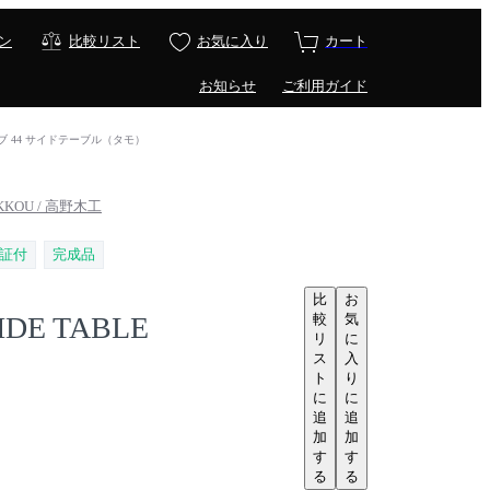
ン
比較リスト
お気に入り
カート
お知らせ
ご利用ガイド
 キューブ 44 サイドテーブル（タモ）
KKOU / 高野木工
証付
完成品
比
お
較
気
IDE TABLE
リ
に
ス
入
ト
り
に
に
追
追
加
加
す
す
る
る