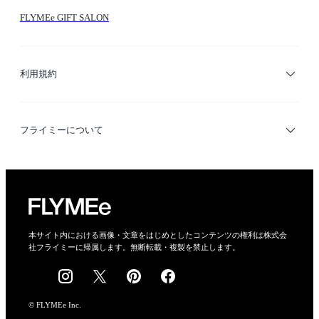
FLYMEe GIFT SALON
サイトマップ
ブランド・ショップ検索
利用規約
デザイナー検索
利用規約
フライミーについて
プライバシーポリシー
運営会社
特定商取引法に基づく表示
会社概要
本サイト内における画像・文章をはじめとしたコンテンツの権利は株式会
社フライミーに帰属します。無断転載・複製を禁止します。
採用情報
© FLYMEe Inc.