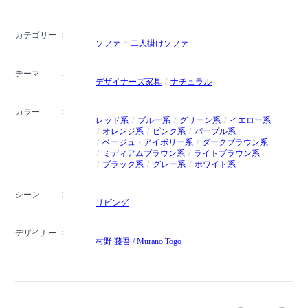
カテゴリー
ソファ
二人掛けソファ
テーマ
デザイナーズ家具
ナチュラル
カラー
レッド系
ブルー系
グリーン系
イエロー系
オレンジ系
ピンク系
パープル系
ベージュ・アイボリー系
ダークブラウン系
ミディアムブラウン系
ライトブラウン系
ブラック系
グレー系
ホワイト系
シーン
リビング
デザイナー
村野 藤吾 / Murano Togo