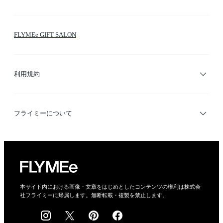
お問い合わせ
シーン検索
FLYMEe GIFT SALON
サイトマップ
ブランド・ショップ検索
利用規約
デザイナー検索
利用規約
フライミーについて
プライバシーポリシー
運営会社
特定商取引法に基づく表示
会社概要
本サイト内における画像・文章をはじめとしたコンテンツの権利は株式会
社フライミーに帰属します。無断転載・複製を禁止します。
採用情報