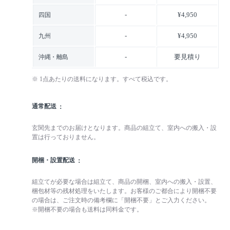
-
¥4,950
四国
-
¥4,950
九州
-
要見積り
沖縄・離島
※ 1点あたりの送料になります。すべて税込です。
通常配送
玄関先までのお届けとなります。商品の組立て、室内への搬入・設
置は行っておりません。
開梱・設置配送
組立てが必要な場合は組立て、商品の開梱、室内への搬入・設置、
梱包材等の残材処理をいたします。お客様のご都合により開梱不要
の場合は、ご注文時の備考欄に「開梱不要」とご入力ください。
※開梱不要の場合も送料は同料金です。