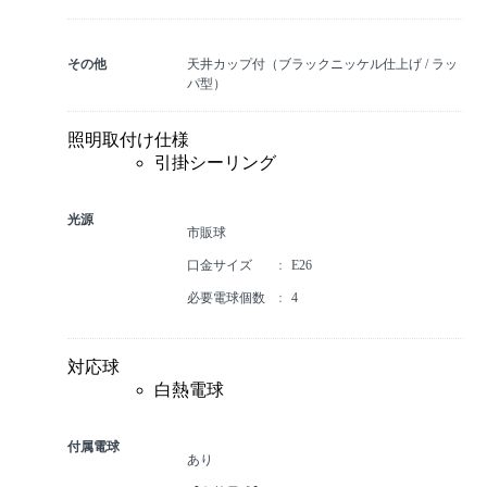
その他
天井カップ付（ブラックニッケル仕上げ / ラッ
パ型）
照明取付け仕様
引掛シーリング
光源
市販球
口金サイズ
E26
必要電球個数
4
対応球
白熱電球
付属電球
あり