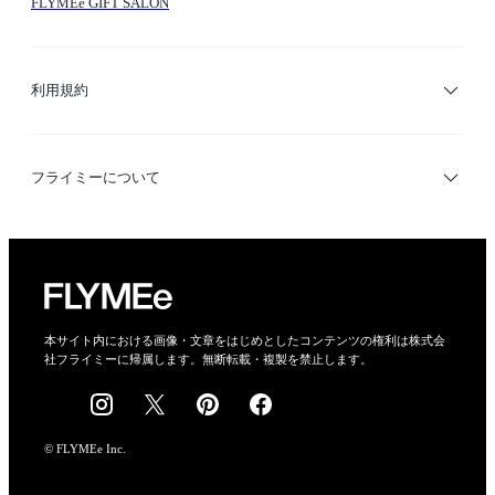
FLYMEe GIFT SALON
サイトマップ
ブランド・ショップ検索
利用規約
デザイナー検索
利用規約
フライミーについて
プライバシーポリシー
運営会社
特定商取引法に基づく表示
会社概要
本サイト内における画像・文章をはじめとしたコンテンツの権利は株式会
社フライミーに帰属します。無断転載・複製を禁止します。
採用情報
© FLYMEe Inc.