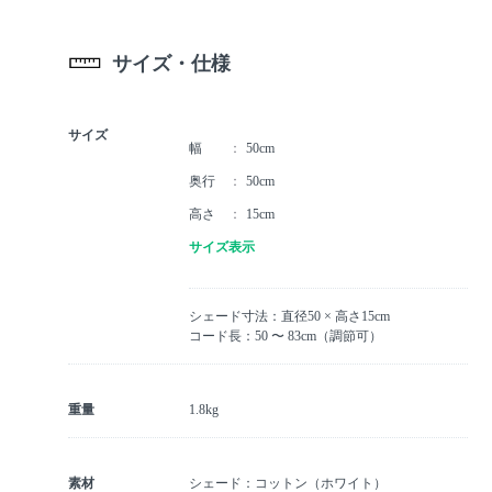
サイズ・仕様
サイズ
幅
50cm
奥行
50cm
高さ
15cm
サイズ表示
シェード寸法：直径50 × 高さ15cm
コード長：50 〜 83cm（調節可）
重量
1.8kg
素材
シェード：コットン（ホワイト）