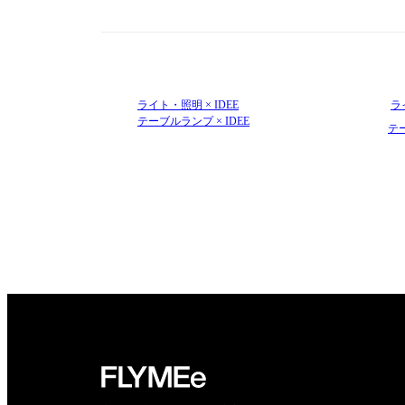
ライト・照明 × IDEE
ラ
テーブルランプ × IDEE
テ