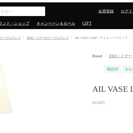
会員登録
ログイ
ランド・ショップ
キャンペーン＆セール
GIFT
テーブルランプ
IDEE / イデーのテーブルランプ
AIL VASE LAMP / アイユ ベースランプ
Brand
IDEE / イデー
保証付
かん
AIL VASE
#22455