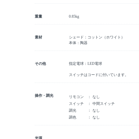
重量
0.85kg
素材
シェード：コットン（ホワイト）
本体：陶器
その他
指定電球：LED電球
スイッチはコードに付いています。
操作・調光
リモコン
なし
スイッチ
中間スイッチ
調光
なし
調色
なし
光源