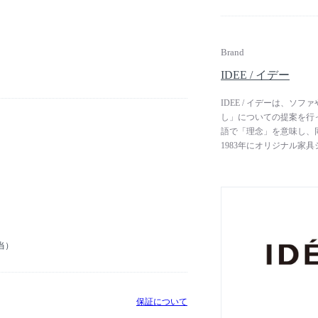
本商品は2016年10
りました。
Brand
IDEE / イデー
IDEE / イデーは、
し」についての提案を行
語で「理念」を意味し、
1983年にオリジナル家
いて、現代の都市生活に
ない、新しい造形に挑戦
次々と世に送り出してい
世界各国で称賛を浴び、
保存品として採用される
当）
保証について