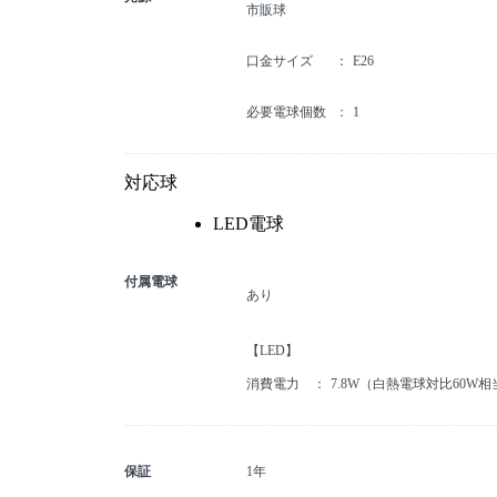
市販球
口金サイズ
E26
必要電球個数
1
対応球
LED電球
付属電球
あり
【LED】
消費電力
7.8W（白熱電球対比60W相
保証
1年