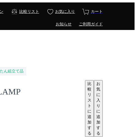
ン
比較リスト
お気に入り
カート
お知らせ
ご利用ガイド
たん組立て品
比
お
較
気
 LAMP
リ
に
ス
入
ト
り
に
に
追
追
加
加
す
す
る
る