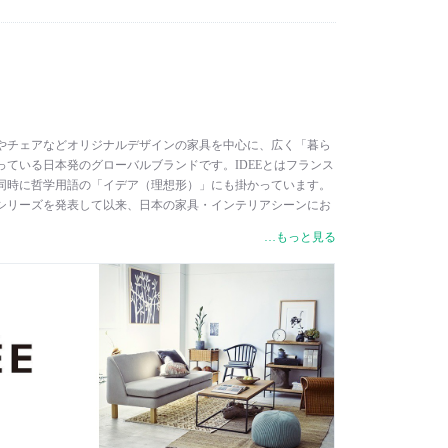
月26日より、付属電球が蛍光灯球から【LED電球】に変更とな
ソファやチェアなどオリジナルデザインの家具を中心に、広く「暮ら
っている日本発のグローバルブランドです。IDEEとはフランス
同時に哲学用語の「イデア（理想形）」にも掛かっています。
具シリーズを発表して以来、日本の家具・インテリアシーンにお
合うシンプルなスタイルを基本としつつも、既成概念に捉われ
…もっと見る
し、数多くのデザイナーと「ありそうで、なかった」家具を
ます。それらの多くは洋家具の起源であるヨーロッパを中心に
美術品としてコレクターも現れ、デザインミュージアムの永久
作品も複数存在しています。