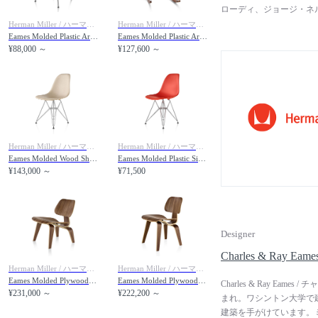
ローディ、ジョージ・ネ
ード、イサム・ノグチと
Herman Miller / ハーマンミラー
Herman Miller / ハーマンミラー
Eames Molded Plastic Arm Shell Chair / イームズ プラスチックアームシェルチェア 4レッグベース DAX. 47 / DAX. BK
Eames Molded Plastic Arm Shell Chair / イームズ プラスチックアームシェルチェア ロッカーベース RAR.
を行い、快適に、健康的
¥88,000 ～
¥127,600 ～
出しています。常識に縛
に基づく美しい製品デザ
人気のイームズチェア、
けています。
Herman Miller / ハーマンミラー
Herman Miller / ハーマンミラー
Eames Molded Wood Shell Chair / イームズ ウッドシェルチェア ワイヤーベース DWSR. BK / DWSR. 91 / DWSR. 47
Eames Molded Plastic Side Shell Chair / イームズ プラスチックサイドシェルチェア ワイヤーベース / トリバレントクローム脚 DSR. 47
¥143,000 ～
¥71,500
Designer
Charles & Ray
Herman Miller / ハーマンミラー
Herman Miller / ハーマンミラー
Eames Molded Plywood Lounge Chair / イームズ プライウッド ラウンジチェア ウッドレッグ LCW. A2 / LCW. 11 / LCW. EN / LCW. OU / LCW. 9N
Eames Molded Plywood Dining Chair / イームズ プライウッド ダイニングチェア ウッドレッグ DCW. A2 / DCW. 11 / DCW. EN / DCW. OU/DCW. 9N
Charles & Ray Ea
¥231,000 ～
¥222,200 ～
まれ。ワシントン大学で建
建築を手がけています。