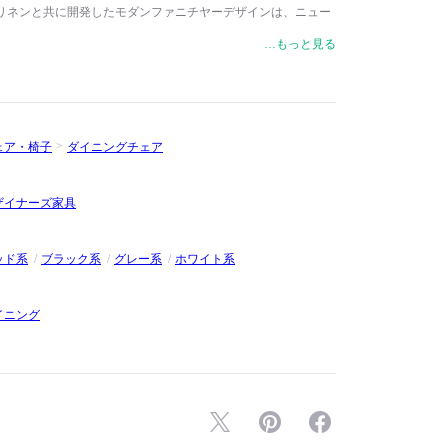
リネンと共に開発したモダンファニチヤーデザインは、ニュー
ンテストで2つの大賞を受賞しました。1941年にレイと結婚
…もっと見る
板家具を1946年にハーマンミラーが販売開始。それ以来イー
ーは確固たるパートナーシップを築いています。
ェア・椅子
ダイニングチェア
ザイナーズ家具
ッド系
ブラック系
グレー系
ホワイト系
イニング