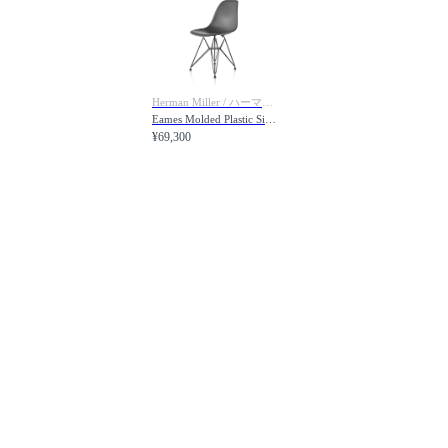
Herman Miller / ハーマンミラー
Eames Molded Plastic Side Shell Chair / イームズ プラスチックサイドシェルチェア ワイヤーベース / ブラック脚 DSR. BK
¥69,300