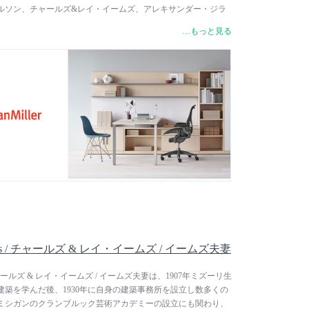
ルソン、チャールズ&レイ・イームズ、アレキサンダー・ジラ
いったその時代に活躍しているデザイナー達とともに製造開発
…もっと見る
に、生産的に働けることを重要視した新たな製品を次々と生み
られない好奇心と、とどまるところを知らない探求心が、研究
インというハーマンミラーの伝統を支える最大の強みとなり、
アーロンチェアなど、多くのプロダクトが世界中で支持され続
 Eames / チャールズ & レイ・イームズ / イームズ夫妻
mes / チャールズ & レイ・イームズ / イームズ夫妻は、1907年ミズーリ生
築を学んだ後、1930年に自身の建築事務所を設立し数多くの
ミシガンのクランブルック芸術アカデミーの設立にも関わり、