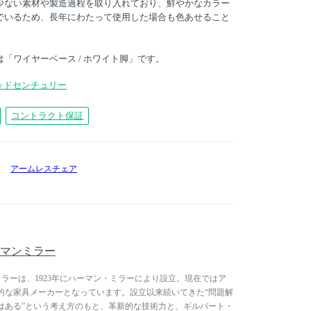
少ない素材や製造過程を取り入れており、鮮やかなカラー
でいるため、長年にわたって使用した場合も色あせること
「ワイヤーベース / ホワイト脚」です。
ッドセンチュリー
コントラクト保証
アームレスチェア
/ ハーマンミラー
/ ハーマンミラーは、1923年にハーマン・ミラーにより設立。現在ではア
的な家具メーカーとなっています。設立以来続いてきた“問題解
はある”という考え方のもと、革新的な技術力と、ギルバート・