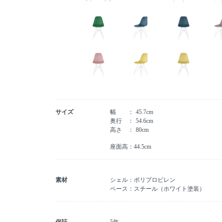
サイズ
幅
45.7cm
奥行
54.6cm
高さ
80cm
座面高：44.5cm
素材
シェル：ポリプロピレン
ベース：スチール（ホワイト塗装）