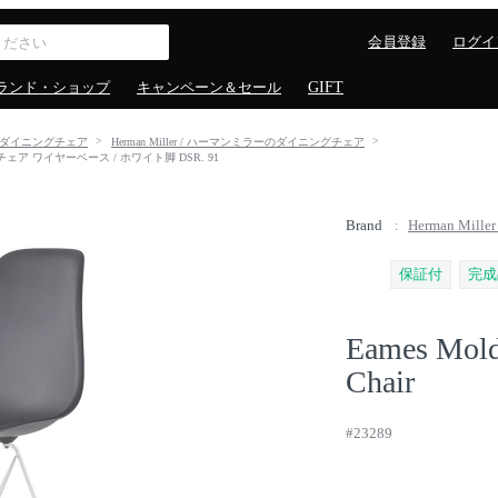
会員登録
ログイ
ランド・ショップ
キャンペーン＆セール
GIFT
ダイニングチェア
Herman Miller / ハーマンミラーのダイニングチェア
イドシェルチェア ワイヤーベース / ホワイト脚 DSR. 91
Brand
Herman Mil
保証付
完成
Eames Molde
Chair
#23289