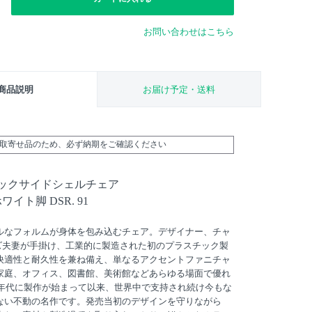
お問い合わせはこちら
商品説明
お届け予定・送料
外取寄せ品のため、必ず納期をご確認ください
チックサイドシェルチェア
ワイト脚 DSR. 91
ルなフォルムが身体を包み込むチェア。デザイナー、チャ
ズ夫妻が手掛け、工業的に製造された初のプラスチック製
快適性と耐久性を兼ね備え、単なるアクセントファニチャ
家庭、オフィス、図書館、美術館などあらゆる場面で優れ
0年代に製作が始まって以来、世界中で支持され続け今もな
ない不動の名作です。発売当初のデザインを守りながら