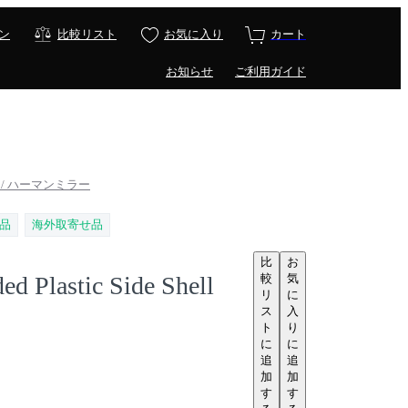
ン
比較リスト
お気に入り
カート
お知らせ
ご利用ガイド
ler / ハーマンミラー
品
海外取寄せ品
比
お
較
気
d Plastic Side Shell
リ
に
ス
入
ト
り
に
に
追
追
加
加
す
す