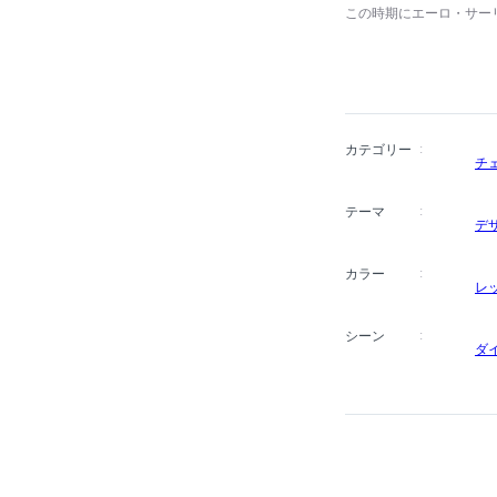
この時期にエーロ・サー
ヨーク近代美術館主催のコ
し、夫妻で開発した成型合
ムズ夫妻とハーマンミラ
カテゴリー
チ
テーマ
デ
カラー
レ
シーン
ダ