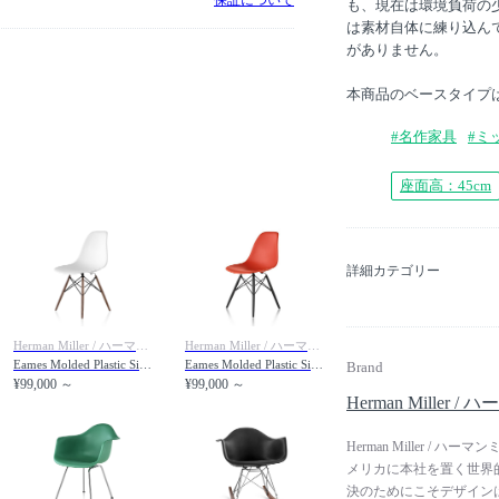
保証について
も、現在は環境負荷の
は素材自体に練り込ん
がありません。
本商品のベースタイプは
#名作家具
#ミ
座面高：45cm
詳細カテゴリー
Herman Miller / ハーマンミラー
Herman Miller / ハーマンミラー
Eames Molded Plastic Side Shell Chair / イームズ プラスチックサイドシェルチェア ダウェルベース ウォールナット脚 DSW. BK OU / DSW. 91 OU / DSW. 47 OU
Eames Molded Plastic Side Shell Chair / イームズ プラスチックサイドシェルチェア ダウェルベース エボニー脚 DSW. BK EN / DSW. 91 EN / DSW. 47 EN
Brand
¥99,000 ～
¥99,000 ～
Herman Miller 
Herman Miller 
メリカに本社を置く世界
決のためにこそデザイン