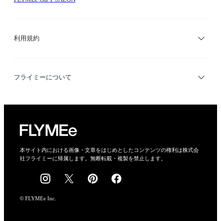
サイトマップ
ブランド・ショップ検索
利用規約
デザイナー検索
利用規約
フライミーについて
プライバシーポリシー
運営会社
特定商取引法に基づく表示
会社概要
本サイト内における画像・文章をはじめとしたコンテンツの権利は株式会
社フライミーに帰属します。無断転載・複製を禁止します。
採用情報
© FLYMEe Inc.