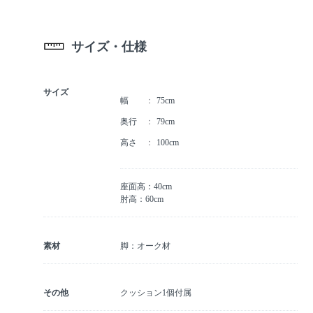
サイズ・仕様
サイズ
幅
75cm
奥行
79cm
高さ
100cm
座面高：40cm
肘高：60cm
素材
脚：オーク材
その他
クッション1個付属