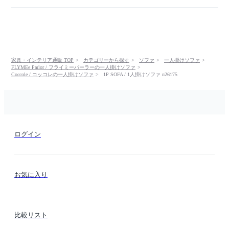
家具・インテリア通販 TOP
カテゴリーから探す
ソファ
一人掛けソファ
FLYMEe Parlor / フライミーパーラーの一人掛けソファ
Coccole / コッコレの一人掛けソファ
1P SOFA / 1人掛けソファ n26175
ログイン
お気に入り
比較リスト