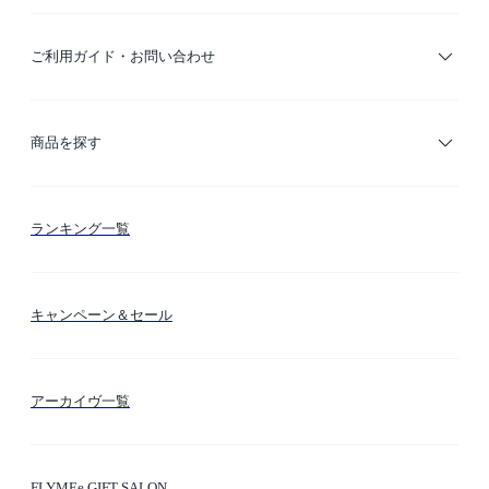
ご利用ガイド・お問い合わせ
ご利用ガイド
商品を探す
お支払い方法
カテゴリー検索
ランキング一覧
送料・納期・配送
カラー検索
キャンペーン＆セール
FLYMEeマイル
テーマ検索
アーカイヴ一覧
お問い合わせ
シーン検索
FLYMEe GIFT SALON