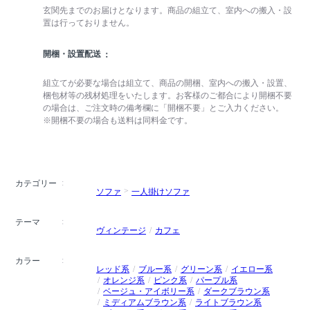
玄関先までのお届けとなります。商品の組立て、室内への搬入・設
置は行っておりません。
開梱・設置配送
組立てが必要な場合は組立て、商品の開梱、室内への搬入・設置、
梱包材等の残材処理をいたします。お客様のご都合により開梱不要
の場合は、ご注文時の備考欄に「開梱不要」とご入力ください。
※開梱不要の場合も送料は同料金です。
カテゴリー
ソファ
一人掛けソファ
テーマ
ヴィンテージ
カフェ
カラー
レッド系
ブルー系
グリーン系
イエロー系
オレンジ系
ピンク系
パープル系
ベージュ・アイボリー系
ダークブラウン系
ミディアムブラウン系
ライトブラウン系