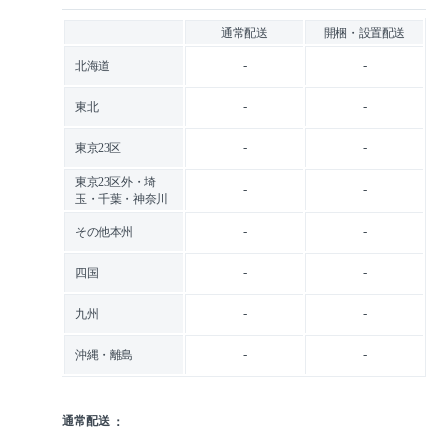
通常配送
開梱・設置配送
-
-
北海道
-
-
東北
-
-
東京23区
東京23区外・埼
-
-
玉・千葉・神奈川
-
-
その他本州
-
-
四国
-
-
九州
-
-
沖縄・離島
通常配送