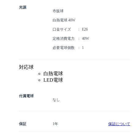
光源
市販球
白熱電球 40W
口金サイズ
E26
定格消費電力
40W
必要電球個数
1
対応球
白熱電球
LED電球
付属電球
なし
保証
1年
保証について