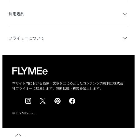
ブランド・ショップ検索
利用規約
デザイナー検索
利用規約
フライミーについて
プライバシーポリシー
運営会社
特定商取引法に基づく表示
会社概要
本サイト内における画像・文章をはじめとしたコンテンツの権利は株式会
社フライミーに帰属します。無断転載・複製を禁止します。
採用情報
© FLYMEe Inc.