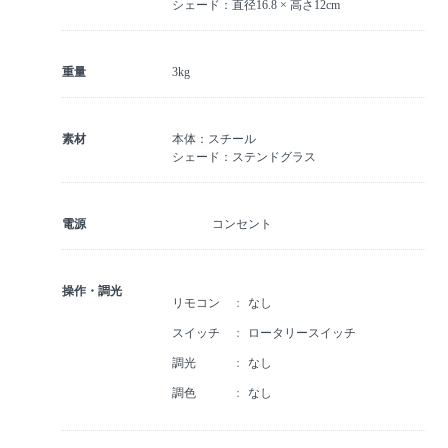
シェード：直径16.8 × 高さ12cm
重量
3kg
素材
本体：スチール
シェード：ステンドグラス
電源
コンセント
操作・調光
リモコン
なし
スイッチ
ロータリースイッチ
調光
なし
調色
なし