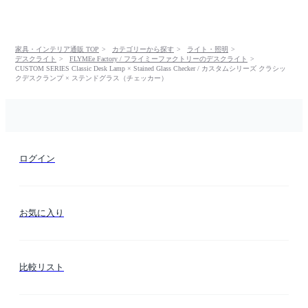
家具・インテリア通販 TOP
カテゴリーから探す
ライト・照明
デスクライト
FLYMEe Factory / フライミーファクトリーのデスクライト
CUSTOM SERIES Classic Desk Lamp × Stained Glass Checker / カスタムシリーズ クラシッ
クデスクランプ × ステンドグラス（チェッカー）
ログイン
お気に入り
比較リスト