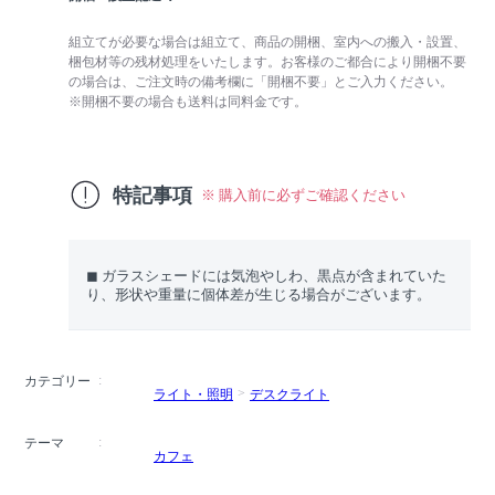
組立てが必要な場合は組立て、商品の開梱、室内への搬入・設置、
梱包材等の残材処理をいたします。お客様のご都合により開梱不要
の場合は、ご注文時の備考欄に「開梱不要」とご入力ください。
※開梱不要の場合も送料は同料金です。
特記事項
※ 購入前に必ずご確認ください
◼︎ ガラスシェードには気泡やしわ、黒点が含まれていた
り、形状や重量に個体差が生じる場合がございます。
カテゴリー
ライト・照明
デスクライト
テーマ
カフェ