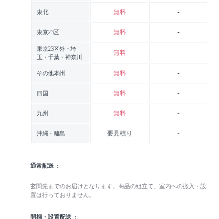
無料
-
東北
無料
-
東京23区
東京23区外・埼
無料
-
玉・千葉・神奈川
無料
-
その他本州
無料
-
四国
無料
-
九州
要見積り
-
沖縄・離島
通常配送
玄関先までのお届けとなります。商品の組立て、室内への搬入・設
置は行っておりません。
開梱・設置配送