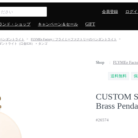
会員登録
ログイ
ランド・ショップ
キャンペーン＆セール
GIFT
ペンダントライト
FLYMEe Factory / フライミーファクトリーのペンダントライト
 真鍮ペンダントライト（口金E26） × タンゴ
Shop
FLYMEe Fa
送料無料
保
CUSTOM S
Brass Penda
#26574