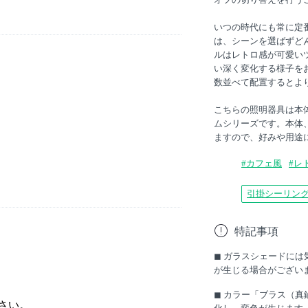
いつの時代にも常に定
は、シーンを選ばずど
ルはレトロ感が可愛い
い深く変化する様子を
数並べて配置するとよ
こちらの照明器具は本
ムシリーズです。本体
ますので、好みや用途
#カフェ風
#レ
引掛シーリン
特記事項
◼︎ ガラスシェードに
が生じる場合がござい
。
◼︎ カラー「ブラス（
さい。