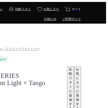
ン
比較リスト
お気に入り
カート
お知らせ
ご利用ガイド
ctory / フライミーファクトリー
証付
比
お
較
気
ERIES
リ
に
nt Light × Tango
ス
入
ト
り
に
に
追
追
加
加
す
す