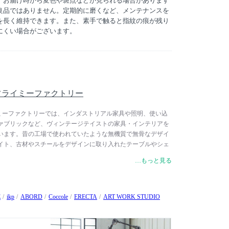
。お届け時から変色や斑点などが見られる場合があります
良品ではありません。定期的に磨くなど、メンテナンスを
を長く維持できます。また、素手で触ると指紋の痕が残り
にくい場合がございます。
ry / フライミーファクトリー
 / フライミーファクトリーでは、インダストリアル家具や照明、使い込
ァブリックなど、ヴィンテージテイストの家具・インテリアを
います。昔の工場で使われていたような無機質で無骨なデザイ
イト、古材やスチールをデザインに取り入れたテーブルやシェ
代の異なるインテリアをミックスしてお楽しみいただけます。
…もっと見る
家具といったインテリアの中心となるアイテムから、空間の雰
グ・カーペット、時計まで幅広く取り揃えています。
E
ikp
ABORD
Coccole
ERECTA
ART WORK STUDIO