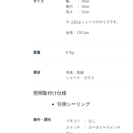
サイズ
幅
18cm
奥行
16cm
高さ
15cm
※ 上記はシェードのサイズです。
全長：126.2cm
重量
0.7kg
素材
本体：真鍮
シェード：ガラス
照明取付け仕様
引掛シーリング
操作・調光
リモコン
なし
スイッチ
ロータリースイッチ