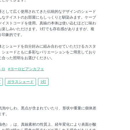
番として広く使用されてきた伝統的なデザインのシェード
んなテイストのお部屋にもしっくりと馴染みます。ケーブ
ツイストコードを使用。真鍮の本体は使い込むほどに味わ
お楽しみいただけます。1灯でも存在感がありますが、複
り印象的です。
体とシェードを自分好みに組み合わせていただけるカスタ
、シェードともに多彩なバリエーションをご用意しており
に合った照明をお選びください。
トロ
#ヨーロピアンカフェ
グ
ガラスシェード
1灯
は気泡やしわ、黒点が含まれていたり、形状や重量に個体差
ます。
真鍮色）」は、真鍮素材の性質上、経年変化により表面が酸