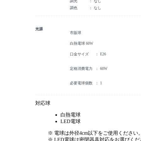
調光
なし
調色
なし
光源
市販球
白熱電球 60W
口金サイズ
E26
定格消費電力
60W
必要電球個数
1
対応球
白熱電球
LED電球
※ 電球は外径4cm以下をご使用ください
※ LED電球は密閉器具対応をお選びくだ