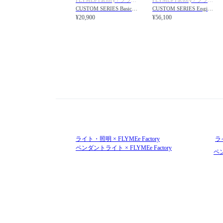
CUSTOM SERIES Basic Long Wall Lamp S × Tango / カスタムシリーズ ベーシックロングウォールランプ S × タンゴ
CUSTOM SERIES Engineer Side Floor Lamp × Tango / カスタムシリーズ エンジニアサイドフロアランプ × タンゴ
¥20,900
¥56,100
ライト・照明 × FLYMEe Factory
ラ
ペンダントライト × FLYMEe Factory
ペ