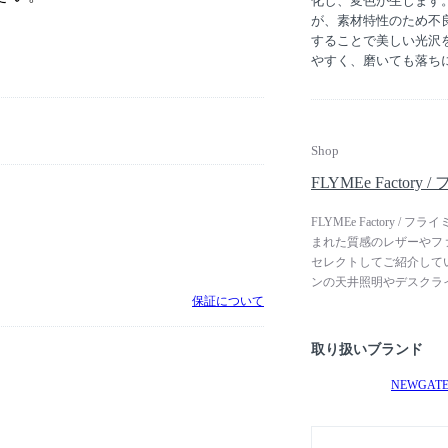
化し、変色が生じます
が、素材特性のため不
することで美しい光沢
やすく、磨いても落ち
Shop
FLYMEe Facto
FLYMEe Factory
まれた質感のレザーやフ
セレクトしてご紹介して
ンの天井照明やデスクラ
保証について
ルフなど、ジャンルや年
テーブルやソファ、収納
囲気をつくる照明器、ラ
取り扱いブランド
NEWGAT