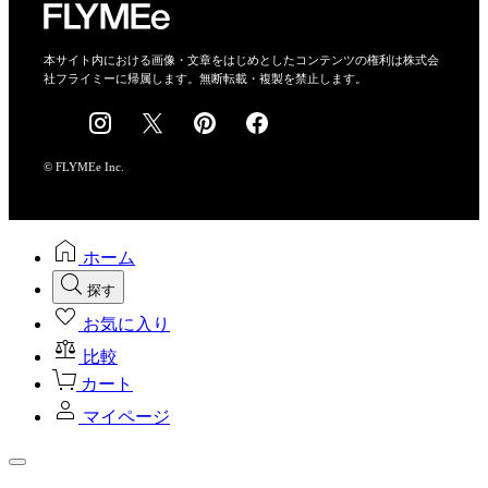
特定商取引法に基づく表示
会社概要
本サイト内における画像・文章をはじめとしたコンテンツの権利は株式会
社フライミーに帰属します。無断転載・複製を禁止します。
採用情報
© FLYMEe Inc.
ホーム
探す
お気に入り
比較
カート
マイページ