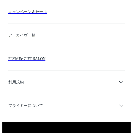
送料・納期・配送
カラー検索
キャンペーン＆セール
FLYMEeマイル
テーマ検索
アーカイヴ一覧
お問い合わせ
シーン検索
FLYMEe GIFT SALON
サイトマップ
ブランド・ショップ検索
利用規約
デザイナー検索
利用規約
フライミーについて
プライバシーポリシー
運営会社