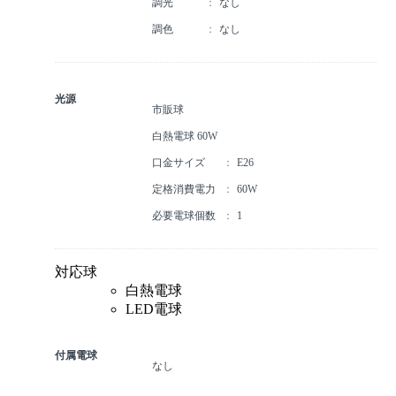
調光
なし
調色
なし
光源
市販球
白熱電球 60W
口金サイズ
E26
定格消費電力
60W
必要電球個数
1
対応球
白熱電球
LED電球
付属電球
なし