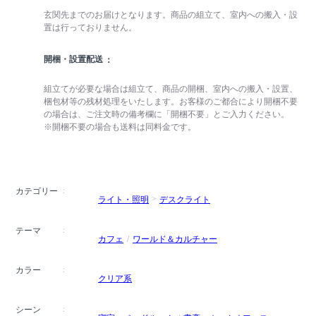
玄関先までのお届けとなります。商品の組立て、室内への搬入・設
置は行っておりません。
開梱・設置配送
組立てが必要な場合は組立て、商品の開梱、室内への搬入・設置、
梱包材等の残材処理をいたします。お客様のご都合により開梱不要
の場合は、ご注文時の備考欄に「開梱不要」とご入力ください。
※開梱不要の場合も送料は同料金です。
カテゴリー
ライト・照明
デスクライト
テーマ
カフェ
ワールド＆カルチャー
カラー
クリア系
シーン