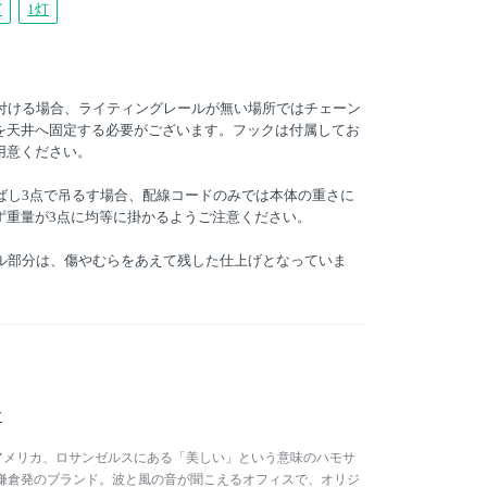
グ
1灯
取付ける場合、ライティングレールが無い場所ではチェーン
を天井へ固定する必要がございます。フックは付属してお
用意ください。
伸ばし3点で吊るす場合、配線コードのみでは本体の重さに
ず重量が3点に均等に掛かるようご注意ください。
ール部分は、傷やむらをあえて残した仕上げとなっていま
サ
サは、アメリカ、ロサンゼルスにある「美しい」という意味のハモサ
鎌倉発のブランド。波と風の音が聞こえるオフィスで、オリジ