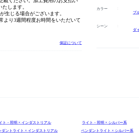
ご記載ください。加工費用のお支払い
いたします。
カラー
ブ
誤差が生じる場合がございます。
常より3週間程度お時間をいただいて
シーン
ダ
保証について
イト・照明 × インダストリアル
ライト・照明 × シルバー系
ンダントライト × インダストリアル
ペンダントライト × シルバー系