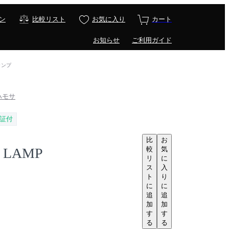
ン
比較リスト
お気に入り
カート
お知らせ
ご利用ガイド
 ランプ
 ハモサ
証付
比
お
較
気
 LAMP
リ
に
ス
入
ト
り
に
に
追
追
加
加
す
す
る
る