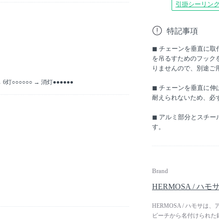
引掛シーリン
特記事項
◼︎ チェーンを垂直に
を吊るすためのフック
りませんので、別途ご
→ 6灯○○○○○○ → 消灯●●●●●●
◼︎ チェーンを垂直に
耐えられないため、必
◼︎ アルミ部分とスチ
す。
Brand
HERMOSA / ハモ
HERMOSA / ハモ
ビーチから名付けられた