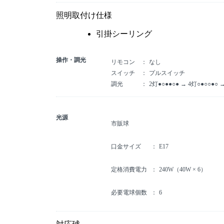
照明取付け仕様
引掛シーリング
操作・調光
リモコン
なし
スイッチ
プルスイッチ
調光
2灯●○●●○● → 4灯○●○○●○ 
光源
市販球
口金サイズ
E17
定格消費電力
240W（40W × 6）
必要電球個数
6