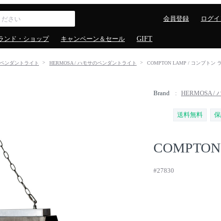
会員登録
ログイ
ランド・ショップ
キャンペーン＆セール
GIFT
ペンダントライト
HERMOSA / ハモサのペンダントライト
COMPTON LAMP / コンプトン
Brand
HERMOSA /
送料無料
保
COMPTON
#27830