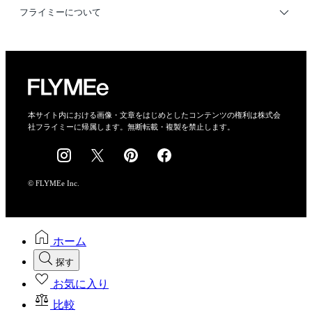
利用規約
フライミーについて
プライバシーポリシー
運営会社
特定商取引法に基づく表示
会社概要
本サイト内における画像・文章をはじめとしたコンテンツの権利は株式会
社フライミーに帰属します。無断転載・複製を禁止します。
採用情報
© FLYMEe Inc.
ホーム
探す
お気に入り
比較