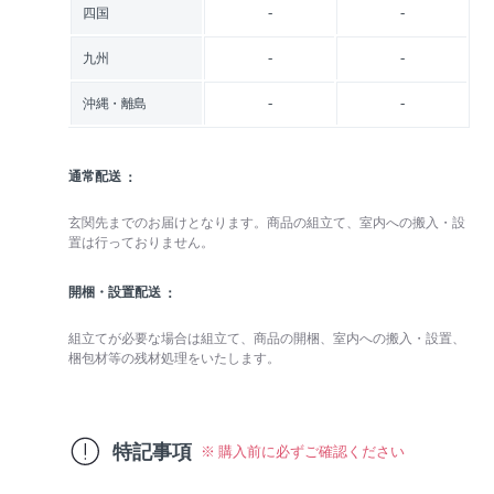
-
-
四国
-
-
九州
-
-
沖縄・離島
通常配送
玄関先までのお届けとなります。商品の組立て、室内への搬入・設
置は行っておりません。
開梱・設置配送
組立てが必要な場合は組立て、商品の開梱、室内への搬入・設置、
梱包材等の残材処理をいたします。
特記事項
※ 購入前に必ずご確認ください