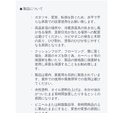
◼︎ 製品について
ガタツキ、変形、転倒を防ぐため、水平で平
らな床面での設置使用をお願い致します。
高温多湿の場所や、冷暖房器具の吹き出し風
が当る場所、直射日光が当たる場所への配置
は避けてください。カビやダニの発生と木部
の反り、ひび割れ、塗装のひびが生じやすく
なる原因となります。
クッションフロア、フローリング、畳に置く
場合、床面のキズを防ぐ為、カーペット等の
保護材を敷いたり、製品の接地面に保護材を
使用し床面を保護することをお勧め致しま
す。
製品は屋内、家庭用を目的に製造されていま
す。屋外での使用や業務用等での使用は避け
てください。
水性塗料、オイル塗料仕上げは、水分や油分
がついたまま長時間放置したりするとシミの
原因になります。
ビニールまたは樹脂製品等、長時間商品の上
に重ねたままにすると、変色や変形の原因に