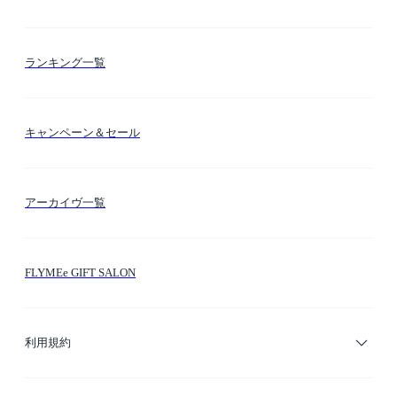
お支払い方法
カテゴリー検索
ランキング一覧
送料・納期・配送
カラー検索
キャンペーン＆セール
FLYMEeマイル
テーマ検索
アーカイヴ一覧
お問い合わせ
シーン検索
FLYMEe GIFT SALON
サイトマップ
ブランド・ショップ検索
利用規約
デザイナー検索