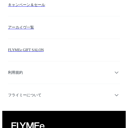
カラー検索
キャンペーン＆セール
FLYMEeマイル
テーマ検索
アーカイヴ一覧
お問い合わせ
シーン検索
FLYMEe GIFT SALON
サイトマップ
ブランド・ショップ検索
利用規約
デザイナー検索
利用規約
フライミーについて
プライバシーポリシー
運営会社