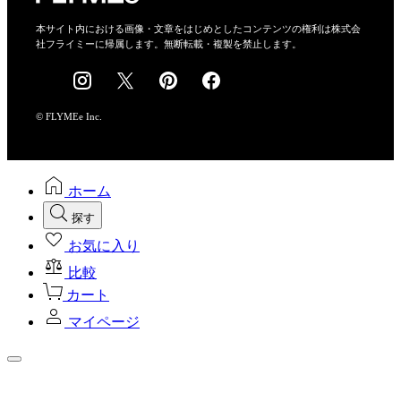
特定商取引法に基づく表示
会社概要
本サイト内における画像・文章をはじめとしたコンテンツの権利は株式会
社フライミーに帰属します。無断転載・複製を禁止します。
採用情報
© FLYMEe Inc.
ホーム
探す
お気に入り
比較
カート
マイページ