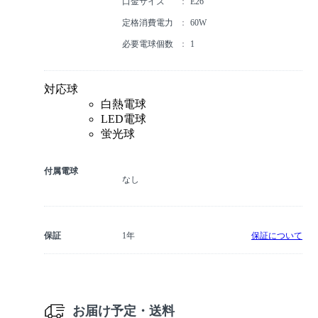
口金サイズ
E26
定格消費電力
60W
必要電球個数
1
対応球
白熱電球
LED電球
蛍光球
付属電球
なし
保証
1年
保証について
お届け予定・送料