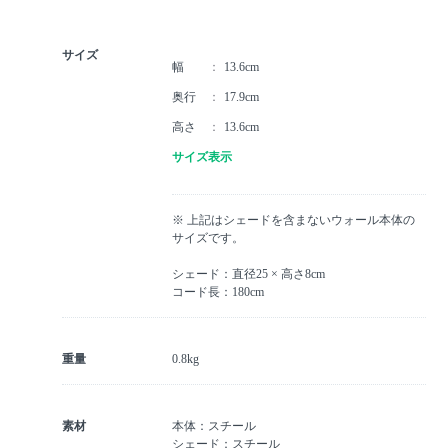
サイズ
幅
13.6cm
奥行
17.9cm
高さ
13.6cm
サイズ表示
※ 上記はシェードを含まないウォール本体の
サイズです。
シェード：直径25 × 高さ8cm
コード長：180cm
重量
0.8kg
素材
本体：スチール
シェード：スチール