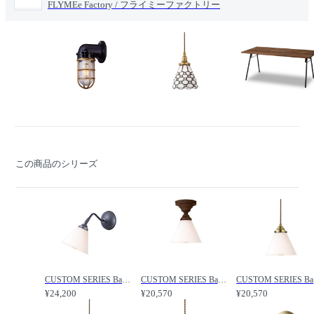
FLYMEe Factory / フライミーファクトリー
この商品のシリーズ
CUSTOM SERIES Basic Long Wall Lamp S × Trans Jam / カスタムシリーズ ベーシックロングウォールランプ S × トランス（ジャム） / FLYMEe Factory / フライミーファクトリー
CUSTOM SERIES Basic Ceiling Lamp × Trans Jam / カスタムシリーズ ベーシックシーリングランプ × トランス（ジャム） / FLYMEe Factory / フライミーファクトリー
CUSTOM
¥24,200
¥20,570
¥20,570