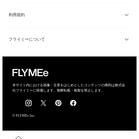
ブランド・ショップ検索
利用規約
デザイナー検索
利用規約
フライミーについて
プライバシーポリシー
運営会社
特定商取引法に基づく表示
会社概要
本サイト内における画像・文章をはじめとしたコンテンツの権利は株式会
社フライミーに帰属します。無断転載・複製を禁止します。
採用情報
© FLYMEe Inc.