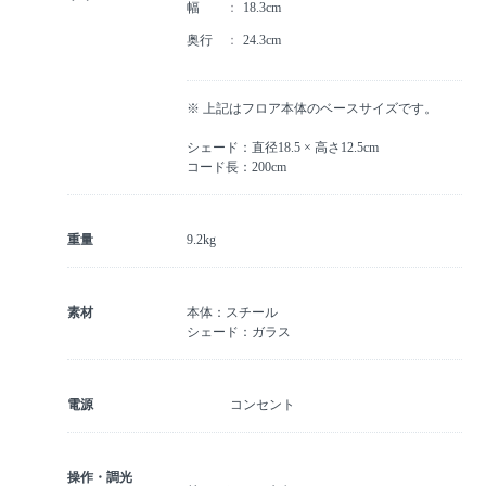
幅
18.3cm
奥行
24.3cm
※ 上記はフロア本体のベースサイズです。
シェード：直径18.5 × 高さ12.5cm
コード長：200cm
重量
9.2kg
素材
本体：スチール
シェード：ガラス
電源
コンセント
操作・調光