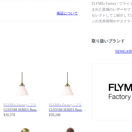
FLYMEe Factory
まれた質感のレザーやフ
保証について
セレクトしてご紹介して
ンの天井照明やデスクラ
ルフなど、ジャンルや年
テーブルやソファ、収納
囲気をつくる照明器、ラ
取り扱いブランド
NEWGAT
FLYMEe Factory / フライミーファクトリー
FLYMEe Factory / フライミーファクトリー
CUSTOM SERIES Basic Pendant Light × Trans Jam / カスタムシリーズ ベーシックペンダントライト（口金E26） × トランス（ジャム）
CUSTOM SERIES Basic Pendant Light × Trans Jam / カスタムシリーズ ベーシックペンダントライト（口金E17） × トランス（ジャム）
¥20,570
¥20,240