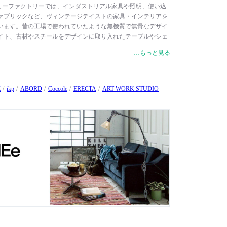
 / フライミーファクトリーでは、インダストリアル家具や照明、使い込
ァブリックなど、ヴィンテージテイストの家具・インテリアを
います。昔の工場で使われていたような無機質で無骨なデザイ
イト、古材やスチールをデザインに取り入れたテーブルやシェ
代の異なるインテリアをミックスしてお楽しみいただけます。
…もっと見る
家具といったインテリアの中心となるアイテムから、空間の雰
グ・カーペット、時計まで幅広く取り揃えています。
E
ikp
ABORD
Coccole
ERECTA
ART WORK STUDIO