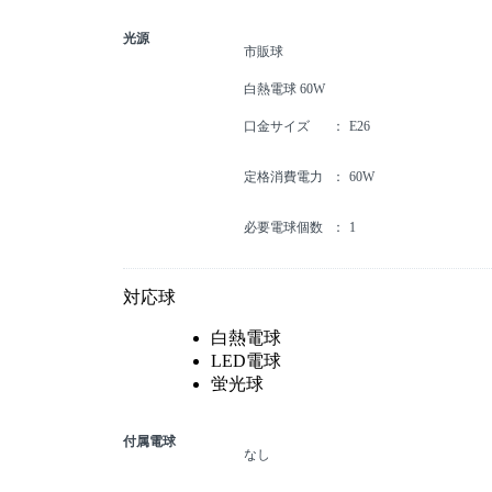
光源
市販球
白熱電球 60W
口金サイズ
E26
定格消費電力
60W
必要電球個数
1
対応球
白熱電球
LED電球
蛍光球
付属電球
なし