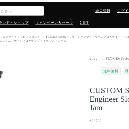
会員登録
ログイ
ランド・ショップ
キャンペーン＆セール
GIFT
フロアライト・フロアスタンド
FLYMEe Factory / フライミーファクトリーのフロアライト・
/ カスタムシリーズ エンジニアサイドフロアランプ × トランス（ジャム）
Shop
FLYMEe Fa
送料無料
保
CUSTOM S
Engineer Si
Jam
#28722