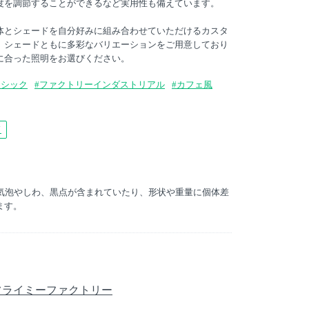
度を調節することができるなど実用性も備えています。
体とシェードを自分好みに組み合わせていただけるカスタ
、シェードともに多彩なバリエーションをご用意しており
に合った照明をお選びください。
ーシック
#ファクトリーインダストリアル
#カフェ風
ド
は気泡やしわ、黒点が含まれていたり、形状や重量に個体差
ます。
ry / フライミーファクトリー