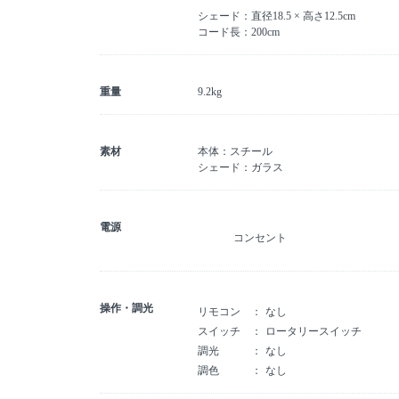
シェード：直径18.5 × 高さ12.5cm
コード長：200cm
重量
9.2kg
素材
本体：スチール
シェード：ガラス
電源
コンセント
操作・調光
リモコン
なし
スイッチ
ロータリースイッチ
調光
なし
調色
なし