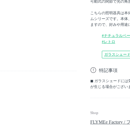
可動式の関節で光の角
こちらの照明器具は本
ムシリーズです。本体
ますので、好みや用途
#ナチュラルベ
#レトロ
ガラスシェー
特記事項
◼︎ ガラスシェードに
が生じる場合がござい
Shop
FLYMEe Facto