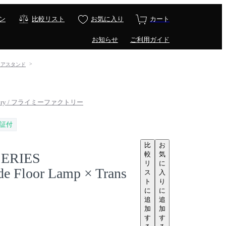
ン
比較リスト
お気に入り
カート
お知らせ
ご利用ガイド
フロアスタンド
ctory / フライミーファクトリー
証付
比
お
較
気
ERIES
リ
に
de Floor Lamp × Trans
ス
入
ト
り
に
に
追
追
加
加
す
す