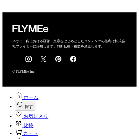
プライバシーポリシー
運営会社
特定商取引法に基づく表示
会社概要
本サイト内における画像・文章をはじめとしたコンテンツの権利は株式会
社フライミーに帰属します。無断転載・複製を禁止します。
採用情報
© FLYMEe Inc.
ホーム
探す
お気に入り
比較
カート