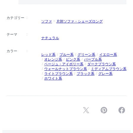
カテゴリー
ソファ
片肘ソファ・シェーズロング
テーマ
ナチュラル
カラー
レッド系
ブルー系
グリーン系
イエロー系
オレンジ系
ピンク系
パープル系
ベージュ・アイボリー系
ダークブラウン系
ウォールナットブラウン系
ミディアムブラウン系
ライトブラウン系
ブラック系
グレー系
ホワイト系