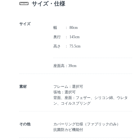
サイズ・仕様
サイズ
幅
80cm
奥行
145cm
高さ
75.5cm
座面高：39cm
素材
フレーム：選択可
張地：選択可
背面、座面：フェザー、シリコン綿、ウレタ
ン、コイルスプリング
その他
カバーリング仕様（ファブリックのみ）
抗菌防カビ機能付