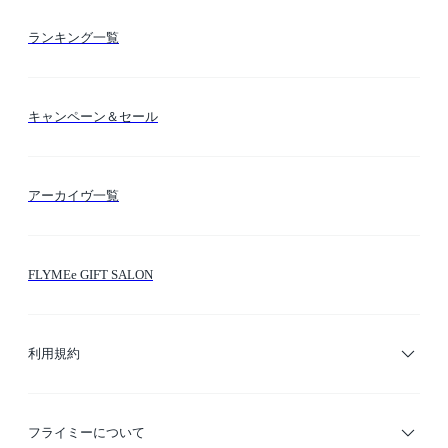
お支払い方法
カテゴリー検索
ランキング一覧
送料・納期・配送
カラー検索
キャンペーン＆セール
FLYMEeマイル
テーマ検索
アーカイヴ一覧
お問い合わせ
シーン検索
FLYMEe GIFT SALON
サイトマップ
ブランド・ショップ検索
利用規約
デザイナー検索
利用規約
フライミーについて