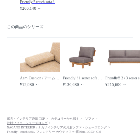
Friendly!! couch sofa / フレンドリー カウチソファ 幅90cm LC034-MM /
¥206,140 ～
この商品のシリーズ
Arｍ Cushion / アームクッション LC306-1Z /
Friendly!! 1 seater sofa / フレンドリー 1人掛けソファ LC034-1M /
Fri
¥12,980 ～
¥130,680 ～
¥215,600 ～
家具・インテリア通販 TOP
カテゴリーから探す
ソファ
片肘ソファ・シェーズロング
NAGANO INTERIOR / ナガノインテリアの片肘ソファ・シェーズロング
Friendly!! couch sofa / フレンドリー カウチソファ 幅80cm LC034-CM