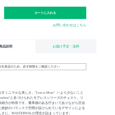
カートに入れる
お問い合わせはこちら
商品説明
お届け予定・送料
受注生産品のため、必ず納期をご確認ください
ニマルな美しさ。"Less is More"（=より少ないこと
reless"と名づけられたモアレスシリーズのチェスト。リ
収納力が特長です。重厚感のある佇まいでありながら圧迫
に絶妙のバランスで空間が設けられているデザインによる
さに、MASTERWALの理念が詰まっています。