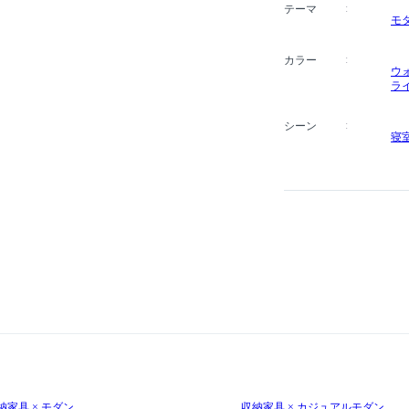
テーマ
モ
カラー
ウ
ラ
シーン
寝
納家具 × モダン
収納家具 × カジュアルモダン