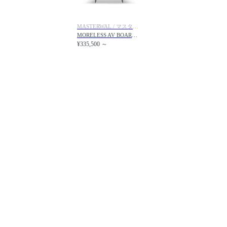
MASTERWAL / マスターウォール
MORELESS AV BOARD / モアレス AV ボード
¥335,500 ～