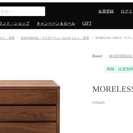
会員登録
ログイ
ランド・ショップ
キャンペーン＆セール
GIFT
スト・箪笥
MASTERWAL / マスターウォールのチェスト・箪笥
MORELESS CHEST / モ
Brand
MASTERWA
開梱・設置無
MORELES
#30445