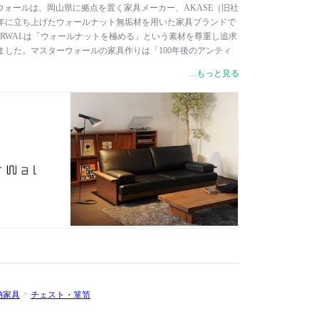
スターウォールは、岡山県に拠点を置く家具メーカー、AKASE（旧社
6年に立ち上げたウォールナット無垢材を用いた家具ブランドで
ERWALは「ウォールナットを極める」という素材を尊重し追求
ました。マスターウォールの家具作りは「100年後のアンティ
トに掲げ、使う人の人生とともに歴史を重ねながら深みを帯
…もっと見る
にも愛着を持ってもらえるような家具づくりを目指しています。
注文を受けてから木取りし、加工から梱包の工程まで一貫して
これは、資材の捨てる部分を極力減らし、過剰な森林伐採を防
、マスターウォールの基本理念に基づくものです。長い年月を
を隅々まで生かし、木のプロフェッショナルによるハンドワー
品質の高い家具を作り続けています。
納家具
チェスト・箪笥