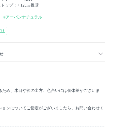
トップ：+ 12cm 推奨
ン
#アーバンナチュラル
有り
せ
月以降受注分より、材の一部に単板集成材（ソリッドサーフェ
。
いるため、木目や節の出方、色合いには個体差がございま
プションについてご指定がございましたら、お問い合わせく