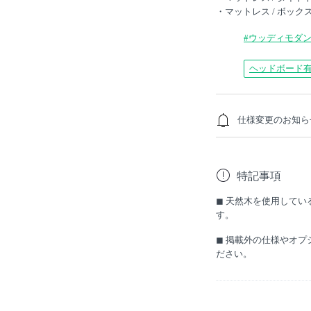
・マットレス / ボックス
#ウッディモダ
ヘッドボード
仕様変更のお知ら
本商品は2024年5
特記事項
ス）が使用されます
◼︎ 天然木を使用して
す。
◼︎ 掲載外の仕様やオ
ださい。