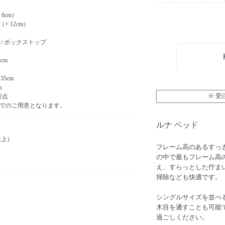
6cm）
+ 12cm）
/ ボックストップ
cm
35cm
m
※ 
 2点
点でのご用意となります。
ルナ ベッド
仕上）
フレーム高のあるすっき
の中で最もフレーム高
え、すらっとした佇ま
掃除なども快適です。
シングルサイズを並べ
木目を通すことも可能
過ごしください。