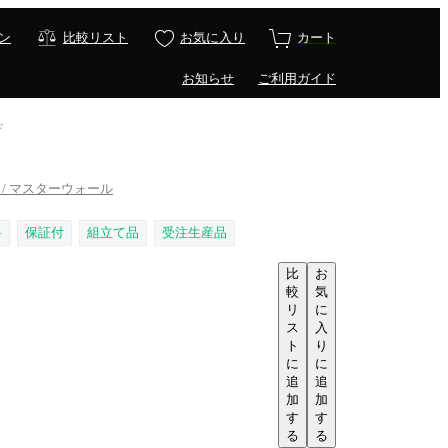
ン
比較リスト
お気に入り
カート
お知らせ
ご利用ガイド
ド
L / マスターウォール
料
保証付
組立て品
受注生産品
比
お
較
気
D
リ
に
ス
入
ト
り
に
に
追
追
加
加
す
す
る
る