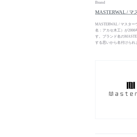
Brand
MASTERWAL /
MASTERWAL / マ
名：アカセ木工）が200
す。ブランド名のMAST
する思いから名付けられ
ーク家具へ」をコンセプ
び、100年後の人たち
製品に使われる無垢材は
自社で手がけています。
ぎ環境を保護するという
かけて育った貴重な木材
クで丁寧に仕上げられた