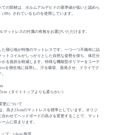
べての部材は、ホルムアルデヒドの基準値が低いと認めら
（JIS）されているものを使用しています。
リジナルマットレスの付属の有無をお選びいただけます。
した寝心地が特徴のマットレスです。一つ一つ不織布に詰
ケットコイルがしっかりとした自然な姿勢を保ち、体圧分
かかる負担を軽減します。特殊な機能型ポリマーをコーテ
ptiveを側生地に採用し、汗を吸収、蒸発させ、ドライでク
す。
m
5cm（タイトトップよりも柔らかい）
変更について
ッドは、高さ23cmのマットレスを標準としています。オリジ
に合わせてヘッドボードの高さを変更することで、マット
レームに収まります。
ップ：+ 6cm 推奨