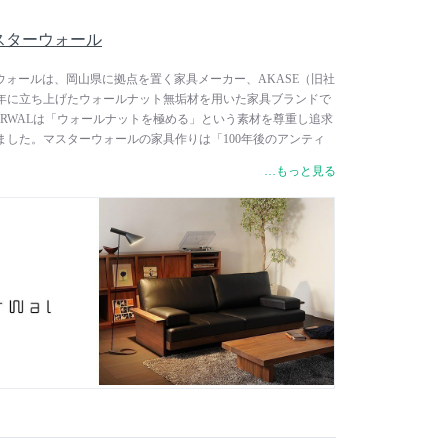
 マスターウォール
スターウォールは、岡山県に拠点を置く家具メーカー、AKASE（旧社
6年に立ち上げたウォールナット無垢材を用いた家具ブランドで
ERWALは「ウォールナットを極める」という素材を尊重し追求
ました。マスターウォールの家具作りは「100年後のアンティ
トに掲げ、使う人の人生とともに歴史を重ねながら深みを帯
…もっと見る
にも愛着を持ってもらえるような家具づくりを目指しています。
注文を受けてから木取りし、加工から梱包の工程まで一貫して
これは、資材の捨てる部分を極力減らし、過剰な森林伐採を防
、マスターウォールの基本理念に基づくものです。長い年月を
を隅々まで生かし、木のプロフェッショナルによるハンドワー
品質の高い家具を作り続けています。