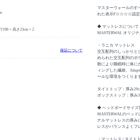
マスターウォールのす
m
れた表示F☆☆☆☆認定
◆ マットレスについて
 × 高さ23cm × 2
MASTERWAL オ
・ラニカ マットレス
保証について
交互配列のしっかりと
められた交互配列のポ
散により睡眠時に体に
ィングした繊維、Ada
ールな環境をつくりま
タイトトップ：厚み29c
ボックストップ：厚み3
◆ ヘッドボードサイズ
MASTERWALのベ
ナルマットレスの厚み
レスがバランスよくフ
・マットレス / タイトト