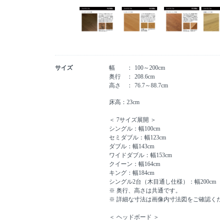
サイズ
幅
100～200cm
奥行
208.6cm
高さ
76.7～88.7cm
床高：23cm
＜ 7サイズ展開 ＞
シングル：幅100cm
セミダブル：幅123cm
ダブル：幅143cm
ワイドダブル：幅153cm
クイーン：幅164cm
キング：幅184cm
シングル2台（木目通し仕様）：幅200cm
※ 奥行、高さは共通です。
※ 詳細な寸法は画像内寸法図をご確認く
＜ ヘッドボード ＞