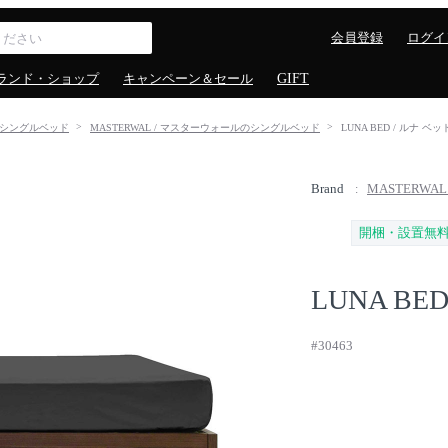
会員登録
ログイ
ランド・ショップ
キャンペーン＆セール
GIFT
シングルベッド
MASTERWAL / マスターウォールのシングルベッド
LUNA BED / ルナ ベッ
Brand
MASTERWA
開梱・設置無
LUNA BE
#30463