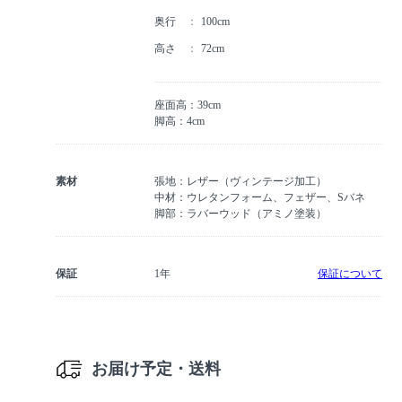
奥行
100cm
高さ
72cm
座面高：39cm
脚高：4cm
素材
張地：レザー（ヴィンテージ加工）
中材：ウレタンフォーム、フェザー、Sバネ
脚部：ラバーウッド（アミノ塗装）
保証
1年
保証について
お届け予定・送料