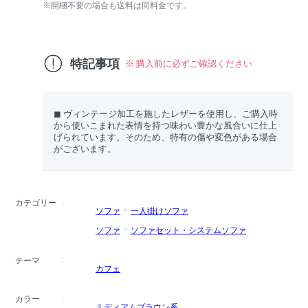
※開梱不要の場合も送料は同料金です。
特記事項
※ 購入前に必ずご確認ください
◼︎ ヴィンテージ加工を施したレザーを使用し、ご購入時
から使いこまれた表情を持つ味わい豊かな風合いに仕上
げられています。そのため、特有の傷や変色がある場合
がございます。
カテゴリー
ソファ
一人掛けソファ
ソファ
ソファセット・システムソファ
テーマ
カフェ
カラー
ミディアムブラウン系