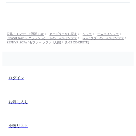
家具・インテリア通販 TOP
カテゴリーから探す
ソファ
一人掛けソファ
CRASH GATE / クラッシュゲートの一人掛けソファ
tabu / タブーの一人掛けソファ
ZEPHYR SOFA / ゼファー ソファ 1人掛け（L-25 CO-CRETE）
ログイン
お気に入り
比較リスト