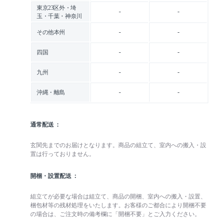
東京23区外・埼
-
-
玉・千葉・神奈川
-
-
その他本州
-
-
四国
-
-
九州
-
-
沖縄・離島
通常配送
玄関先までのお届けとなります。商品の組立て、室内への搬入・設
置は行っておりません。
開梱・設置配送
組立てが必要な場合は組立て、商品の開梱、室内への搬入・設置、
梱包材等の残材処理をいたします。お客様のご都合により開梱不要
の場合は、ご注文時の備考欄に「開梱不要」とご入力ください。