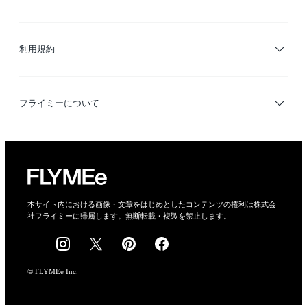
サイトマップ
ブランド・ショップ検索
利用規約
デザイナー検索
利用規約
フライミーについて
プライバシーポリシー
運営会社
特定商取引法に基づく表示
会社概要
本サイト内における画像・文章をはじめとしたコンテンツの権利は株式会
社フライミーに帰属します。無断転載・複製を禁止します。
採用情報
© FLYMEe Inc.