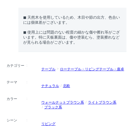
◼︎ 天然木を使用しているため、木目や節の出方、色合い
には個体差がございます。
◼︎ 使用上には問題のない程度の細かな傷や擦れ等がござ
います。特に天板裏面は、傷や塗装むら、塗装擦れなど
が見られる場合がございます。
カテゴリー
テーブル
ローテーブル・リビングテーブル・座卓
テーマ
ナチュラル
北欧
カラー
ウォールナットブラウン系
ライトブラウン系
ブラック系
シーン
リビング