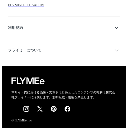
FLYMEe GIFT SALON
サイトマップ
ブランド・ショップ検索
利用規約
デザイナー検索
利用規約
フライミーについて
プライバシーポリシー
運営会社
特定商取引法に基づく表示
会社概要
本サイト内における画像・文章をはじめとしたコンテンツの権利は株式会
社フライミーに帰属します。無断転載・複製を禁止します。
採用情報
© FLYMEe Inc.