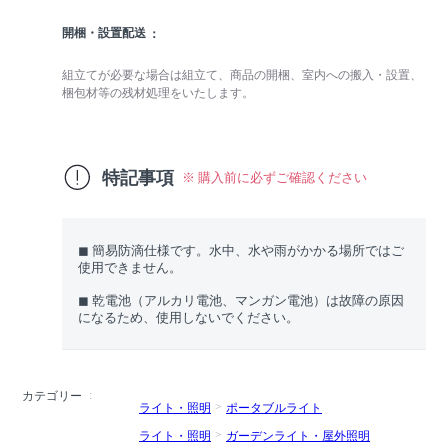
開梱・設置配送
組立てが必要な場合は組立て、商品の開梱、室内への搬入・設置、
梱包材等の残材処理をいたします。
特記事項
※ 購入前に必ずご確認ください
◼︎ 簡易防滴仕様です。水中、水や雨がかかる場所ではご
使用できません。
◼︎ 乾電池（アルカリ電池、マンガン電池）は故障の原因
になるため、使用しないでください。
カテゴリー
ライト・照明
ポータブルライト
ライト・照明
ガーデンライト・屋外照明