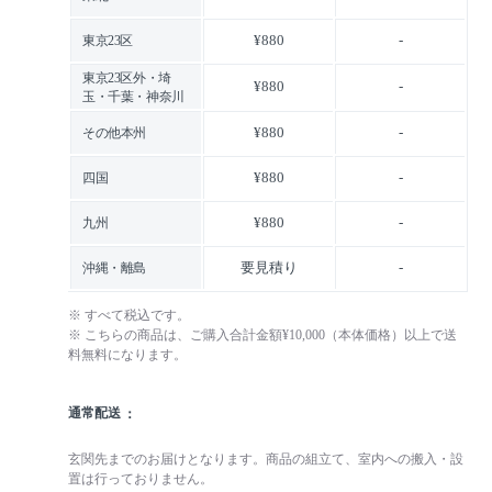
¥880
-
東京23区
東京23区外・埼
¥880
-
玉・千葉・神奈川
¥880
-
その他本州
¥880
-
四国
¥880
-
九州
要見積り
-
沖縄・離島
※ すべて税込です。
※ こちらの商品は、ご購入合計金額¥10,000（本体価格）以上で送
料無料になります。
通常配送
玄関先までのお届けとなります。商品の組立て、室内への搬入・設
置は行っておりません。