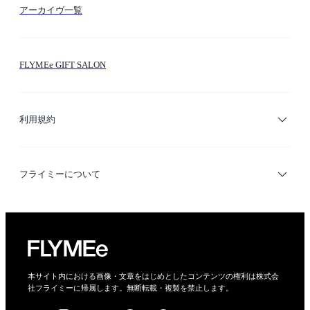
アーカイヴ一覧
お問い合わせ
シーン検索
FLYMEe GIFT SALON
サイトマップ
ブランド・ショップ検索
利用規約
デザイナー検索
利用規約
フライミーについて
プライバシーポリシー
運営会社
特定商取引法に基づく表示
会社概要
本サイト内における画像・文章をはじめとしたコンテンツの権利は株式会
社フライミーに帰属します。無断転載・複製を禁止します。