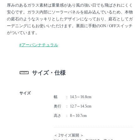
厚みのあるガラス素材は重量感があり風の強い日でも飛ばされにくく
安心です。ガラス内部にソーラーパネルを組み込んでいるため、本物
の庭石のようなスッキリとしたデザインになっており、庭石としてガ
ーデニングにもお使いいただけます。裏面に手動のON / OFFスイッチ
がついています。
#アーバンナチュラル
サイズ・仕様
サイズ
幅
14.5～16.8cm
奥行
12.7～14.5cm
高さ
8～10.7cm
＜ 2サイズ展開 ＞