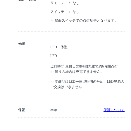
リモコン
なし
スイッチ
なし
※ 壁面スイッチでの点灯切替となります。
光源
LED一体型
LED
点灯時間 直射日光8時間充電で約6時間点灯
※ 曇りの場合は充電できません。
※ 本商品はLED一体型照明のため、LED光源の
ご交換はできません
保証
半年
保証について