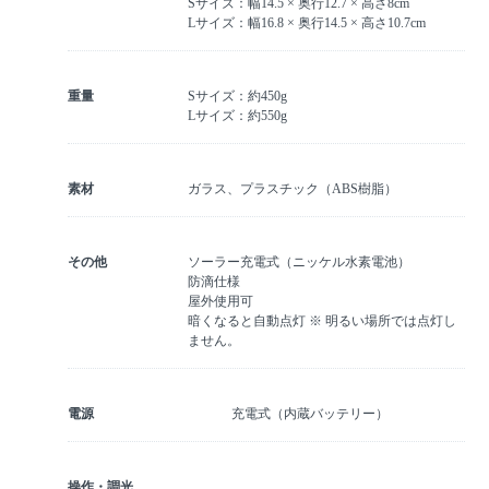
Sサイズ：幅14.5 × 奥行12.7 × 高さ8cm
Lサイズ：幅16.8 × 奥行14.5 × 高さ10.7cm
重量
Sサイズ：約450g
Lサイズ：約550g
素材
ガラス、プラスチック（ABS樹脂）
その他
ソーラー充電式（ニッケル水素電池）
防滴仕様
屋外使用可
暗くなると自動点灯 ※ 明るい場所では点灯し
ません。
電源
充電式（内蔵バッテリー）
操作・調光