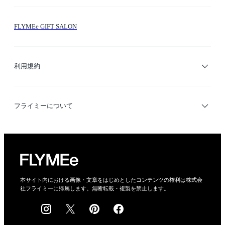
お問い合わせ
シーン検索
FLYMEe GIFT SALON
サイトマップ
ブランド・ショップ検索
利用規約
デザイナー検索
利用規約
フライミーについて
プライバシーポリシー
運営会社
特定商取引法に基づく表示
会社概要
本サイト内における画像・文章をはじめとしたコンテンツの権利は株式会
社フライミーに帰属します。無断転載・複製を禁止します。
採用情報