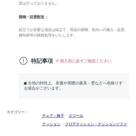
置は行っておりません。
開梱・設置配送
組立てが必要な場合は組立て、商品の開梱、室内への搬入・設置、
梱包材等の残材処理をいたします。
特記事項
※ 購入前に必ずご確認ください
◼︎ 生地の特性上、衣服や周囲の家具・壁などへ色移りす
る場合がございます。
カテゴリー
チェア・椅子
スツール
クッション
フロアクッション・クッションソファ