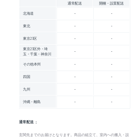
通常配送
開梱・設置配送
-
-
北海道
-
-
東北
-
-
東京23区
東京23区外・埼
-
-
玉・千葉・神奈川
-
-
その他本州
-
-
四国
-
-
九州
-
-
沖縄・離島
通常配送
玄関先までのお届けとなります。商品の組立て、室内への搬入・設