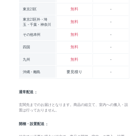
無料
-
東京23区
東京23区外・埼
無料
-
玉・千葉・神奈川
無料
-
その他本州
無料
-
四国
無料
-
九州
要見積り
-
沖縄・離島
通常配送
玄関先までのお届けとなります。商品の組立て、室内への搬入・設
置は行っておりません。
開梱・設置配送