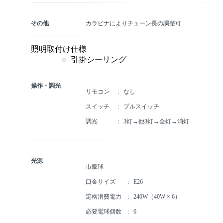
その他
カラビナによりチェーン長の調整可
照明取付け仕様
引掛シーリング
操作・調光
リモコン
なし
スイッチ
プルスイッチ
調光
3灯→他3灯→全灯→消灯
光源
市販球
口金サイズ
E26
定格消費電力
240W（40W × 6）
必要電球個数
6