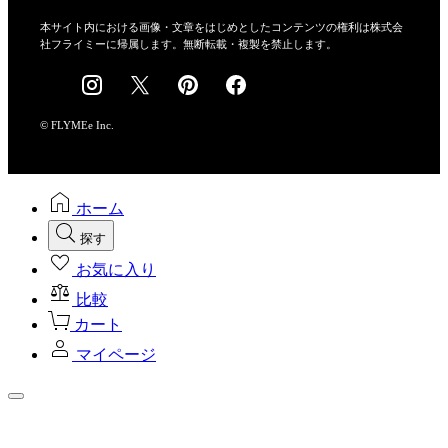
特定商取引法に基づく表示
会社概要
本サイト内における画像・文章をはじめとしたコンテンツの権利は株式会
社フライミーに帰属します。無断転載・複製を禁止します。
採用情報
© FLYMEe Inc.
ホーム
探す
お気に入り
比較
カート
マイページ