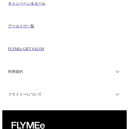
キャンペーン＆セール
FLYMEeマイル
テーマ検索
アーカイヴ一覧
お問い合わせ
シーン検索
FLYMEe GIFT SALON
サイトマップ
ブランド・ショップ検索
利用規約
デザイナー検索
利用規約
フライミーについて
プライバシーポリシー
運営会社