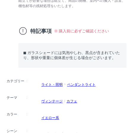
組立てが必要な場合は組立て、商品の開梱、室内への搬入・設置、
梱包材等の残材処理をいたします。
特記事項
※ 購入前に必ずご確認ください
◼︎ ガラスシェードには気泡やしわ、黒点が含まれていた
り、形状や重量に個体差が生じる場合がございます。
カテゴリー
ライト・照明
ペンダントライト
テーマ
ヴィンテージ
カフェ
カラー
イエロー系
シーン