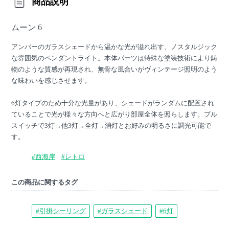
商品説明
ムーン 6
アンバーのガラスシェードから温かな光が溢れ出す、ノスタルジック
な雰囲気のペンダントライト。本体パーツは特殊な塗装技術により鋳
物のような質感が再現され、無骨な風合いがヴィンテージ照明のよう
な味わいを感じさせます。
6灯タイプのため十分な光量があり、シェードがランダムに配置され
ていることで光が様々な方向へと広がり部屋全体を照らします。プル
スイッチで3灯→他3灯→全灯→消灯とお好みの明るさに調光可能で
す。
#西海岸
#レトロ
この商品に関するタグ
#引掛シーリング
#ガラスシェード
#6灯