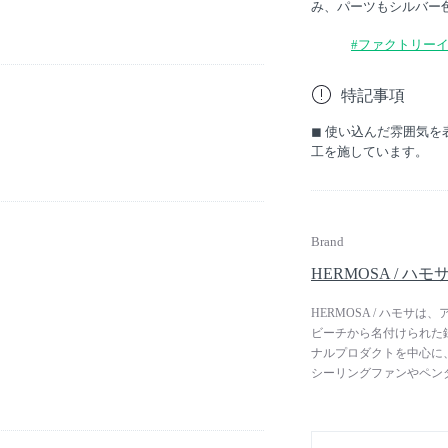
み、パーツもシルバー
#ファクトリー
特記事項
◼︎ 使い込んだ雰囲気
工を施しています。
Brand
HERMOSA / ハモ
HERMOSA / ハモ
ビーチから名付けられた
ナルプロダクトを中心に
シーリングファンやペン
ージ感の強い個性的なア
案します。