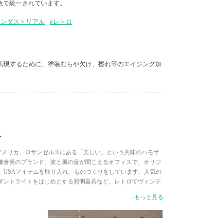
色で統一されています。
インダストリアル
#レトロ
を表現するために、塗装むらや欠け、擦れ等のエイジング加
サ
サは、アメリカ、ロサンゼルスにある「美しい」という意味のハモサ
鎌倉発のブランド。波と風の音が聞こえるオフィスで、オリジ
、USAアイテムを取り入れ、ものづくりをしています。人気の
ダントライトをはじめとする照明器具など、レトロでヴィンテ
イテムを数多く展開。優しい空気が漂う鎌倉で新しい魅力を提
…もっと見る