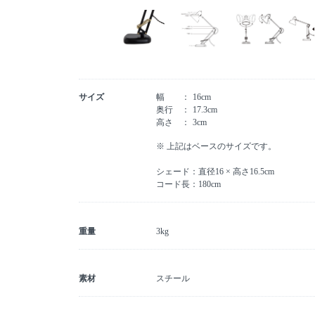
サイズ
幅
16cm
奥行
17.3cm
高さ
3cm
※ 上記はベースのサイズです。
シェード：直径16 × 高さ16.5cm
コード長：180cm
重量
3kg
素材
スチール