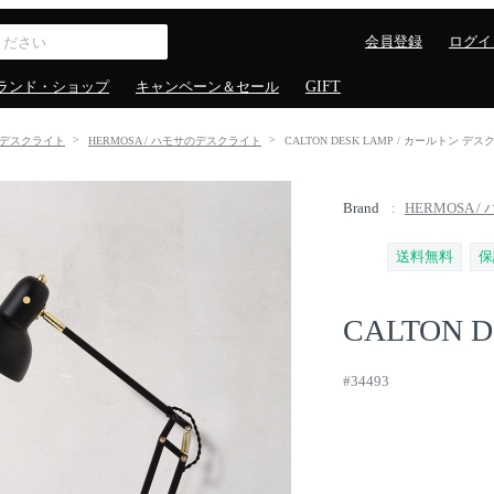
会員登録
ログイ
ランド・ショップ
キャンペーン＆セール
GIFT
デスクライト
HERMOSA / ハモサのデスクライト
CALTON DESK LAMP / カールトン デ
Brand
HERMOSA /
送料無料
保
CALTON D
#34493