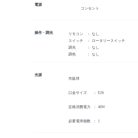
電源
コンセント
操作・調光
リモコン
なし
スイッチ
ロータリースイッチ
調光
なし
調色
なし
光源
市販球
口金サイズ
E26
定格消費電力
40W
必要電球個数
1