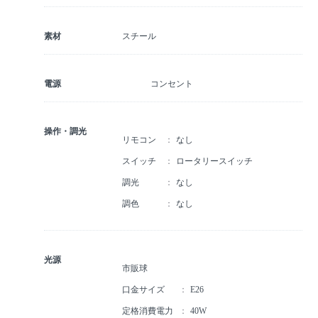
素材
スチール
電源
コンセント
操作・調光
リモコン
なし
スイッチ
ロータリースイッチ
調光
なし
調色
なし
光源
市販球
口金サイズ
E26
定格消費電力
40W