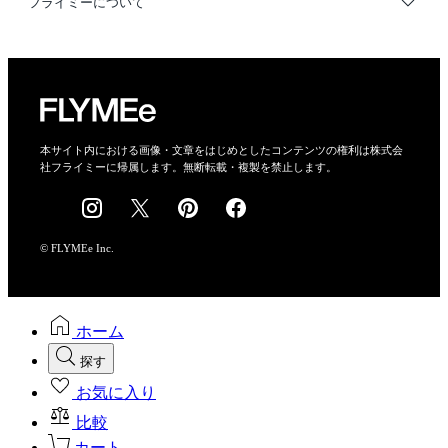
フライミーについて
プライバシーポリシー
運営会社
特定商取引法に基づく表示
会社概要
本サイト内における画像・文章をはじめとしたコンテンツの権利は株式会
社フライミーに帰属します。無断転載・複製を禁止します。
採用情報
© FLYMEe Inc.
ホーム
探す
お気に入り
比較
カート