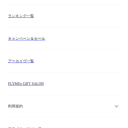
お支払い方法
カテゴリー検索
ランキング一覧
送料・納期・配送
カラー検索
キャンペーン＆セール
FLYMEeマイル
テーマ検索
アーカイヴ一覧
お問い合わせ
シーン検索
FLYMEe GIFT SALON
サイトマップ
ブランド・ショップ検索
利用規約
デザイナー検索
利用規約