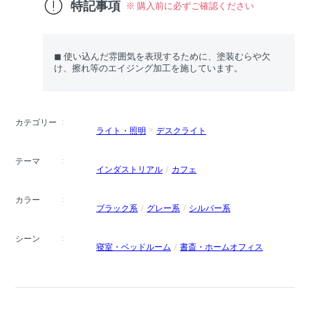
特記事項
※ 購入前に必ずご確認ください
◼︎ 使い込んだ雰囲気を表現するために、塗装むらや欠
け、擦れ等のエイジング加工を施しています。
カテゴリー
ライト・照明
デスクライト
テーマ
インダストリアル
カフェ
カラー
ブラック系
グレー系
シルバー系
シーン
寝室・ベッドルーム
書斎・ホームオフィス