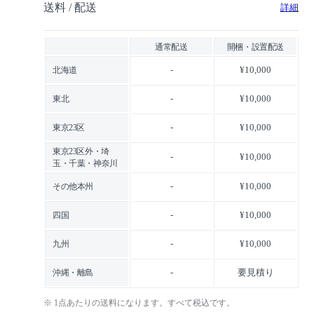
送料 / 配送
詳細
通常配送
開梱・設置配送
-
¥10,000
北海道
-
¥10,000
東北
-
¥10,000
東京23区
東京23区外・埼
-
¥10,000
玉・千葉・神奈川
-
¥10,000
その他本州
-
¥10,000
四国
-
¥10,000
九州
-
要見積り
沖縄・離島
※ 1点あたりの送料になります。すべて税込です。