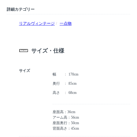
詳細カテゴリー
リアルヴィンテージ
一点物
サイズ・仕様
サイズ
幅
170cm
奥行
85cm
高さ
68cm
座面高：36cm
アーム高：56cm
座面奥行：50cm
背面高さ：45cm