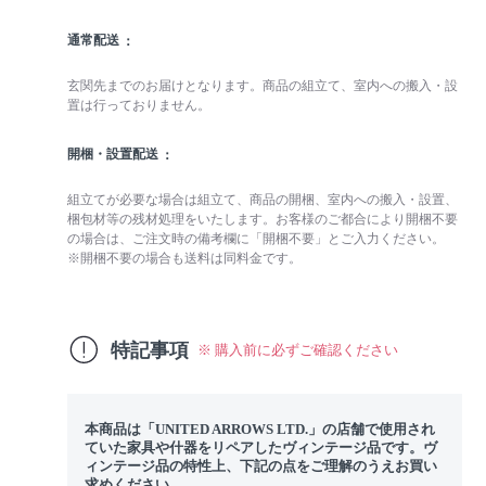
通常配送
玄関先までのお届けとなります。商品の組立て、室内への搬入・設
置は行っておりません。
開梱・設置配送
組立てが必要な場合は組立て、商品の開梱、室内への搬入・設置、
梱包材等の残材処理をいたします。お客様のご都合により開梱不要
の場合は、ご注文時の備考欄に「開梱不要」とご入力ください。
※開梱不要の場合も送料は同料金です。
特記事項
※ 購入前に必ずご確認ください
本商品は「UNITED ARROWS LTD.」の店舗で使用され
ていた家具や什器をリペアしたヴィンテージ品です。ヴ
ィンテージ品の特性上、下記の点をご理解のうえお買い
求めください。