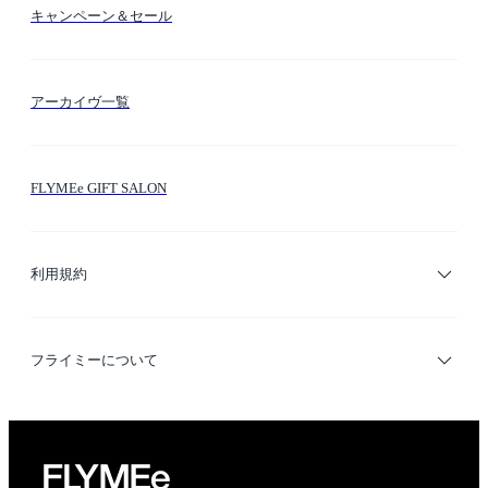
カラー検索
キャンペーン＆セール
FLYMEeマイル
テーマ検索
アーカイヴ一覧
お問い合わせ
シーン検索
FLYMEe GIFT SALON
サイトマップ
ブランド・ショップ検索
利用規約
デザイナー検索
利用規約
フライミーについて
プライバシーポリシー
運営会社