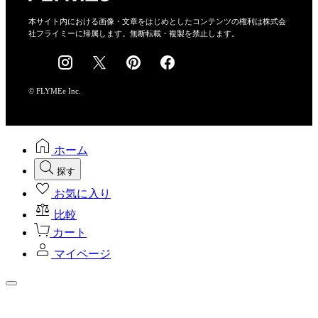
特定商取引法に基づく表示
会社概要
本サイト内における画像・文章をはじめとしたコンテンツの権利は株式会
社フライミーに帰属します。無断転載・複製を禁止します。
採用情報
© FLYMEe Inc.
ホーム
探す
お気に入り
比較
カート
マイページ