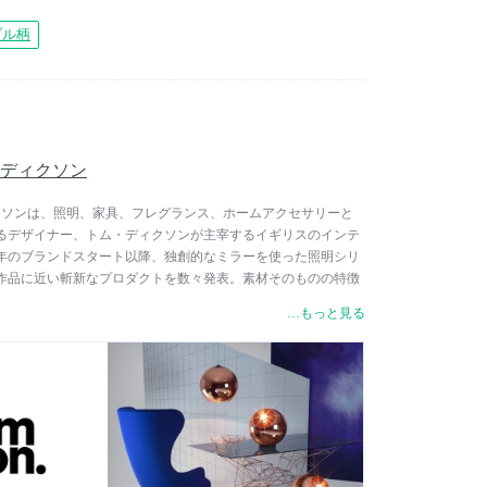
ブル柄
トム・ディクソン
トム・ディクソンは、照明、家具、フレグランス、ホームアクセサリーと
るデザイナー、トム・ディクソンが主宰するイギリスのインテ
2年のブランドスタート以降、独創的なミラーを使った照明シリ
作品に近い斬新なプロダクトを数々発表。素材そのものの特徴
作手法は、トム・ディクソンの特徴と云われる、一種異端的か
…もっと見る
体現するものであり、その表現方法は一見英国的な側面を持ち
クな部分を兼ね備えています。代表作の一つである「Sチェ
ーヨーク近代美術館）のパーマネントコレクションに選ばれるな
得ています。