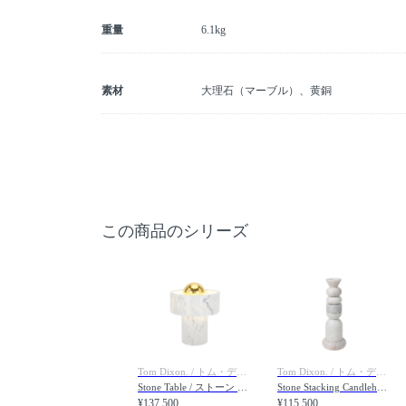
重量
6.1kg
素材
大理石（マーブル）、黄銅
この商品のシリーズ
Tom Dixon. / トム・ディクソン
Tom Dixon. / トム・ディクソン
Stone Table / ストーン テーブル
Stone Stacking Candleholder White / ストーン スタッキング キャンドルホルダー（ホワイト）
¥137,500
¥115,500