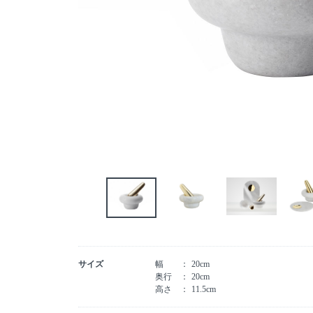
サイズ
幅
20cm
奥行
20cm
高さ
11.5cm