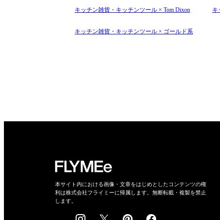
キッチン雑貨・キッチンツール × Tom Dixon
キ
キッチン雑貨・キッチンツール × ゴールド系
本サイト内における画像・文章をはじめとしたコンテンツの権
利は株式会社フライミーに帰属します。無断転載・複製を禁止
します。