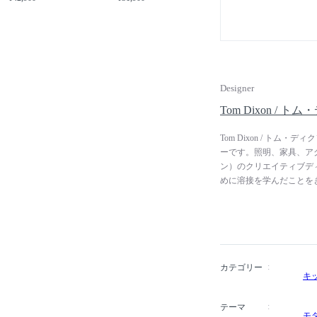
Designer
Tom Dixon / 
Tom Dixon / ト
ーです。照明、家具、アク
ン）のクリエイティブデ
めに溶接を学んだことを
めました。イタリアの家具ブ
ックなチェア「S-Cha
habitat（ハビタ）や
ブディレクターとしても活躍
し、世界各国で展開して
ンドンのヴィクトリア&ア
カテゴリー
キ
英帝国勲章を受賞しました。彼
Studio（デザイン・
テーマ
ィス空間など多岐に渡り
モ