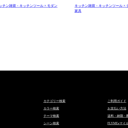
ッチン雑貨・キッチンツール × モダン
キッチン雑貨・キッチンツール × 
家具
カテゴリー検索
ご利用ガイド
カラー検索
お支払い方法
テーマ検索
送料・納期・
シーン検索
FLYMEeマイ