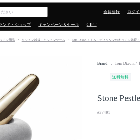
会員登録
ログイ
ランド・ショップ
キャンペーン＆セール
GIFT
ッチン用品
キッチン雑貨・キッチンツール
Tom Dixon. / トム・ディクソンのキッチン雑
Brand
Tom Dixon
送料無料
Stone Pestl
#37491