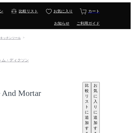
ン
比較リスト
お気に入り
カート
お知らせ
ご利用ガイド
貨・キッチンツール
. / トム・ディクソン
比
お
較
気
e And Mortar
リ
に
ス
入
ト
り
に
に
追
追
加
加
す
す