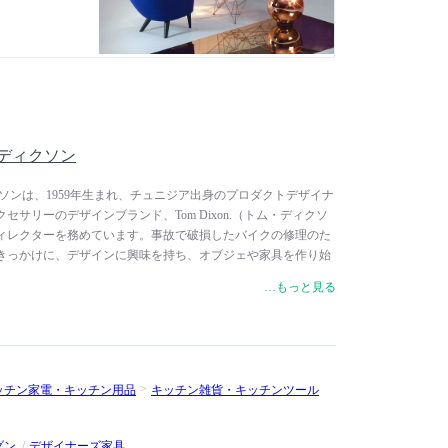
トム・ディクソン
ム・ディクソンは、1959年生まれ、チュニジア出身のプロダクトデザイナ
セサリーのデザインブランド、Tom Dixon.（トム・ディクソ
ィレクターを務めています。事故で破損したバイクの修理のた
きっかけに、デザインに興味を持ち、オブジェや家具を作り始
ランド、Cappellini（カッペリーニ）に見出され、アイコニ
…もっと見る
ir（Sチェア）」を発表。イギリスのインテリアショップの
フィンランドの家具ブランド、Artek（アルテック）のクリエイティ
しました。2002年、自身のブランド、Tom Dixon.を設立
います。彼の作品は、ニューヨーク近代美術館（MoMA）やロ
ルバート博物館の永久収蔵品となっています。2000年には大
ッチン家電・キッチン用品
キッチン雑貨・キッチンツール
が主宰するデザイン設計グループ、Design Research
リサーチ・スタジオ）では、ホスピタリティ空間、商業空間、オフ
設計を手掛けています。
ダン
デザイナーズ家具