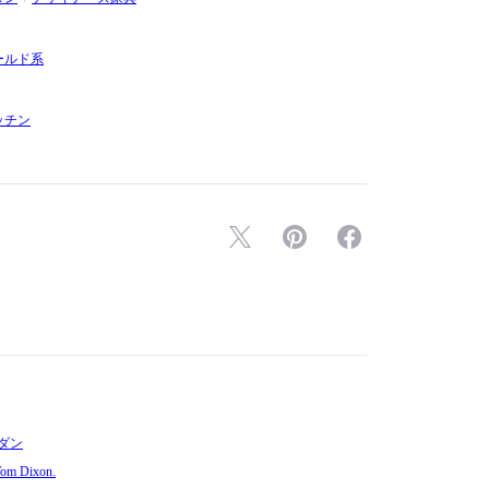
ールド系
ッチン
ダン
Dixon.