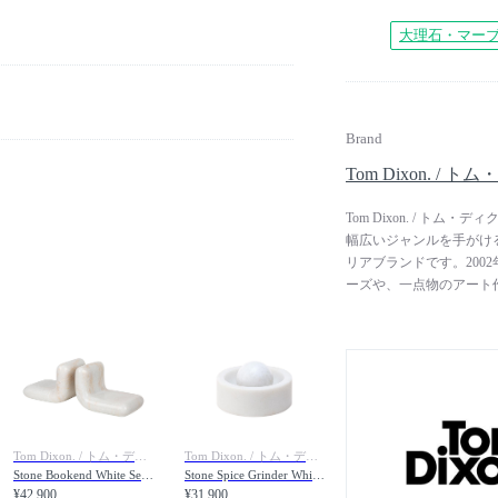
大理石・マー
Brand
Tom Dixon. / 
Tom Dixon. / 
幅広いジャンルを手がけ
リアブランドです。200
ーズや、一点物のアート
を生かした、独創的な創
つ工業的なアプローチを
ながらも、奇抜でユニー
ア」は、MoMA（ニュ
ど、世界中で高い評価を
Tom Dixon. / トム・ディクソン
Tom Dixon. / トム・ディクソン
Stone Bookend White Set / ストーン ブックエンド セット（ホワイト）
Stone Spice Grinder White / ストーン スパイスグラインダー（ホワイト）
¥42,900
¥31,900