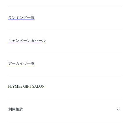
お支払い方法
カテゴリー検索
ランキング一覧
送料・納期・配送
カラー検索
キャンペーン＆セール
FLYMEeマイル
テーマ検索
アーカイヴ一覧
お問い合わせ
シーン検索
FLYMEe GIFT SALON
サイトマップ
ブランド・ショップ検索
利用規約
デザイナー検索