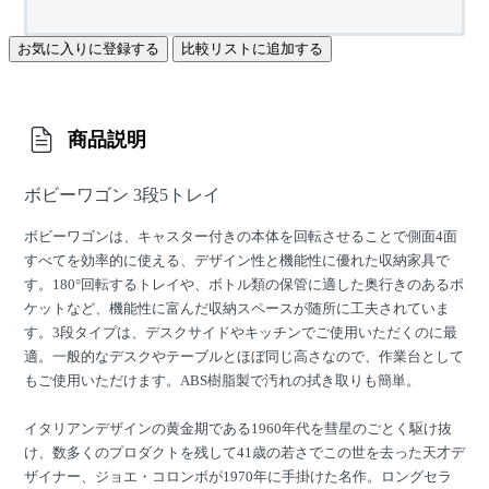
お気に入りに登録する
比較リストに追加する
商品説明
ボビーワゴン 3段5トレイ
ボビーワゴンは、キャスター付きの本体を回転させることで側面4面
すべてを効率的に使える、デザイン性と機能性に優れた収納家具で
す。180°回転するトレイや、ボトル類の保管に適した奥行きのあるポ
ケットなど、機能性に富んだ収納スペースが随所に工夫されていま
す。3段タイプは、デスクサイドやキッチンでご使用いただくのに最
適。一般的なデスクやテーブルとほぼ同じ高さなので、作業台として
もご使用いただけます。ABS樹脂製で汚れの拭き取りも簡単。
イタリアンデザインの黄金期である1960年代を彗星のごとく駆け抜
け、数多くのプロダクトを残して41歳の若さでこの世を去った天才デ
ザイナー、ジョエ・コロンボが1970年に手掛けた名作。ロングセラ