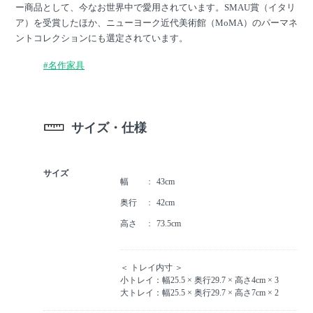
ー商品として、今なお世界中で愛用されています。SMAU賞（イタリ
ア）を受賞したほか、ニューヨーク近代美術館（MoMA）のパーマネ
ントコレクションにも選定されています。
#名作家具
サイズ・仕様
サイズ
幅
43cm
奥行
42cm
高さ
73.5cm
＜ トレイ内寸 ＞
小トレイ：幅25.5 × 奥行29.7 × 高さ4cm × 3
大トレイ：幅25.5 × 奥行29.7 × 高さ7cm × 2