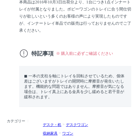
本商品は2016年10月3日出荷分より、1台につき1点インナート
レイが付属となりました。ボビーワゴンのトレイに合う間仕切
りが欲しいという多くのお客様の声により実現したものです
が、インナートレイ単品での販売は行っておりませんのでご了
承ください。
特記事項
※ 購入前に必ずご確認ください
◼︎ 一本の支柱を軸にトレイを回転させているため、個体
差はございますがトレイの開閉時に摩擦音が発生いたし
ます。機能的な問題ではありません。摩擦音が気になる
場合は、トレイ真上にある金具を少し緩めると若干音が
緩和されます。
カテゴリー
デスク・机
デスクワゴン
収納家具
ワゴン