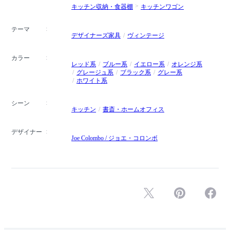
キッチン収納・食器棚
キッチンワゴン
テーマ
デザイナーズ家具
ヴィンテージ
カラー
レッド系
ブルー系
イエロー系
オレンジ系
グレージュ系
ブラック系
グレー系
ホワイト系
シーン
キッチン
書斎・ホームオフィス
デザイナー
Joe Colombo / ジョエ・コロンボ