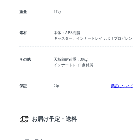
重量
11kg
素材
本体：ABS樹脂
キャスター、インナートレイ：ポリプロピレン
その他
天板部耐荷重：30kg
インナートレイ1点付属
保証
2年
保証について
お届け予定・送料