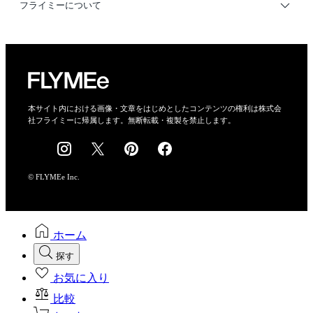
利用規約
フライミーについて
プライバシーポリシー
運営会社
特定商取引法に基づく表示
会社概要
本サイト内における画像・文章をはじめとしたコンテンツの権利は株式会
社フライミーに帰属します。無断転載・複製を禁止します。
採用情報
© FLYMEe Inc.
ホーム
探す
お気に入り
比較