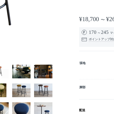
¥18,700
¥2
170
245
マ
ポイントアップ対
張地
脚部
配送