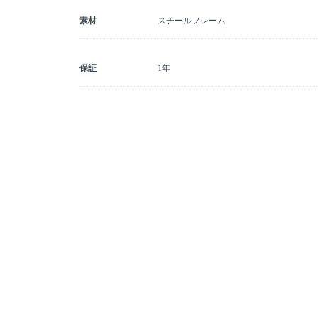
素材
スチールフレーム
保証
1年