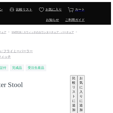
ン
比較リスト
お気に入り
カート
お知らせ
ご利用ガイド
ーチェア
SWITCH / スウィッチのカウンターチェア・バーチェア
rlor / フライミーパーラー
スウィッチ
証付
完成品
受注生産品
比
お
較
気
er Stool
リ
に
ス
入
ト
り
に
に
追
追
加
加