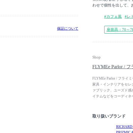
わせで個性を出して、
#カフェ風
#レ
保証について
座面高：70～7
Shop
FLYMEe Parlor
FLYMEe Parlor
家具・インテリアをセレ
ァブリック、ユーズド感
イテムなどをコーディネ
とができます。インダス
も相性良くコーディネー
取り扱いブランド
RICHARD
PRIZMIC 