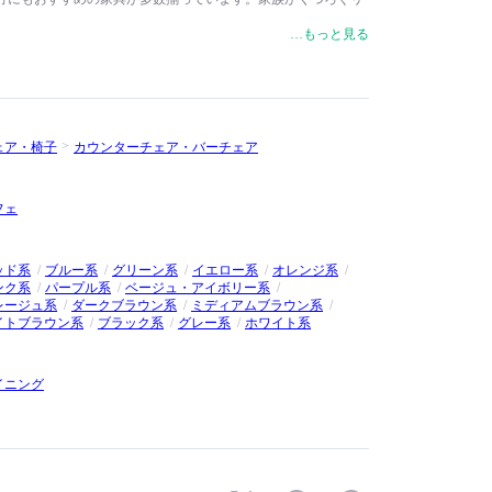
のお部屋にも、空間の主役になるソファやチェアを、ニーズや
…もっと見る
リエーション豊富なデザインとファブリックから自由に組み合
だけます。
ェア・椅子
カウンターチェア・バーチェア
フェ
ッド系
ブルー系
グリーン系
イエロー系
オレンジ系
ンク系
パープル系
ベージュ・アイボリー系
レージュ系
ダークブラウン系
ミディアムブラウン系
イトブラウン系
ブラック系
グレー系
ホワイト系
イニング