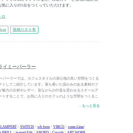
お気に入りの1台をつくっていただけます。
トロ
8cm
張地リスト有
 / フライミーパーラー
 / フライミーパーラーでは、カフェスタイルの居心地の良い空間をつくる
クトしてご紹介しています。落ち着いた温かみのある素材のフ
が魅力の古材やレザー、昔ながらの什器を思わせるスチールア
ートすることで、お気に入りのカフェのような空間をつくるこ
トリアル家具やヴィンテージテイストのインテリアアイテムと
…もっと見る
トしていただけます。
 LAMPERT
SWITCH
wb form
VIRCO
conte-Lime
& BRILL
ja-nord Edit
ABORD
Coccole
ART WORK