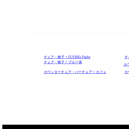
チェア・椅子 × FLYMEe Parlor
チ
チェア・椅子 × ブルー系
カウ
カウンターチェア・バーチェア × カフェ
カ