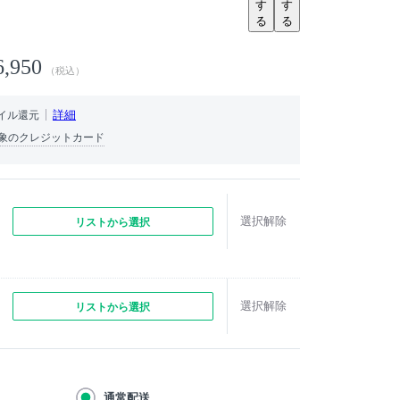
す
す
る
る
6,950
（税込）
詳細
イル還元
象のクレジットカード
選択解除
リストから選択
選択解除
リストから選択
通常配送