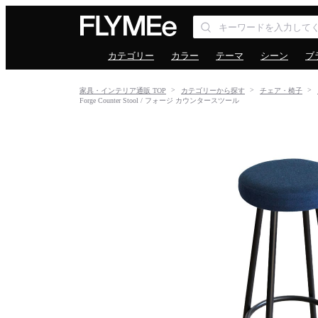
カテゴリー
カラー
テーマ
シーン
ブ
家具・インテリア通販 TOP
カテゴリーから探す
チェア・椅子
Forge Counter Stool / フォージ カウンタースツール