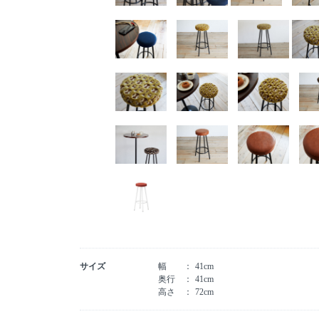
サイズ
幅
41cm
奥行
41cm
高さ
72cm