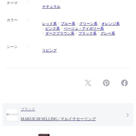
テーマ
ナチュラル
カラー
レッド系
ブルー系
グリーン系
オレンジ系
ピンク系
ベージュ・アイボリー系
ダークブラウン系
ブラック系
グレー系
シーン
リビング
ブランド
MARUICHI SELLING / マルイチセーリング