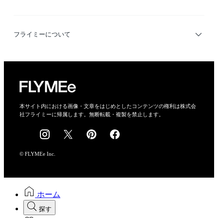
デザイナー検索
利用規約
フライミーについて
プライバシーポリシー
運営会社
特定商取引法に基づく表示
会社概要
本サイト内における画像・文章をはじめとしたコンテンツの権利は株式会
社フライミーに帰属します。無断転載・複製を禁止します。
採用情報
© FLYMEe Inc.
ホーム
探す