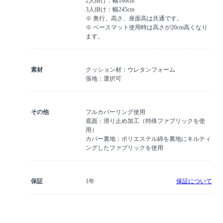
2人掛け：幅180cm
3人掛け：幅245cm
※ 奥行、高さ、座面高は共通です。
※ ベースマット使用時は高さが20cm高くなり
ます。
素材
クッション材：ウレタンフォーム
張地：選択可
その他
フルカバーリング使用
底面：滑り止め加工（特殊ファブリックを使
用）
カバー裏地：ポリエステル綿を裏地にキルティ
ングしたファブリックを使用
保証
1年
保証について