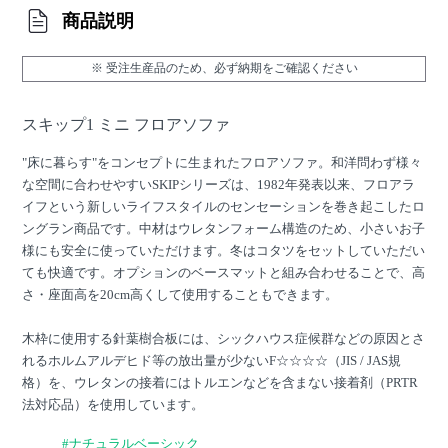
商品説明
※ 受注生産品のため、必ず納期をご確認ください
スキップ1 ミニ フロアソファ
"床に暮らす"をコンセプトに生まれたフロアソファ。和洋問わず様々
な空間に合わせやすいSKIPシリーズは、1982年発表以来、フロアラ
イフという新しいライフスタイルのセンセーションを巻き起こしたロ
ングラン商品です。中材はウレタンフォーム構造のため、小さいお子
様にも安全に使っていただけます。冬はコタツをセットしていただい
ても快適です。オプションのベースマットと組み合わせることで、高
さ・座面高を20cm高くして使用することもできます。
木枠に使用する針葉樹合板には、シックハウス症候群などの原因とさ
れるホルムアルデヒド等の放出量が少ないF☆☆☆☆（JIS / JAS規
格）を、ウレタンの接着にはトルエンなどを含まない接着剤（PRTR
法対応品）を使用しています。
#ナチュラルベーシック