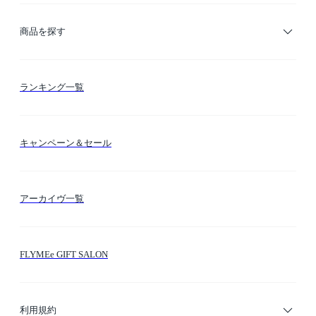
ご利用ガイド
商品を探す
お支払い方法
カテゴリー検索
ランキング一覧
送料・納期・配送
カラー検索
キャンペーン＆セール
FLYMEeマイル
テーマ検索
アーカイヴ一覧
お問い合わせ
シーン検索
FLYMEe GIFT SALON
サイトマップ
ブランド・ショップ検索
利用規約