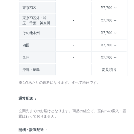
-
¥7,700 ～
東京23区
東京23区外・埼
-
¥7,700 ～
玉・千葉・神奈川
-
¥7,700 ～
その他本州
-
¥7,700 ～
四国
-
¥7,700 ～
九州
-
要見積り
沖縄・離島
※ 1点あたりの送料になります。すべて税込です。
通常配送
玄関先までのお届けとなります。商品の組立て、室内への搬入・設
置は行っておりません。
開梱・設置配送