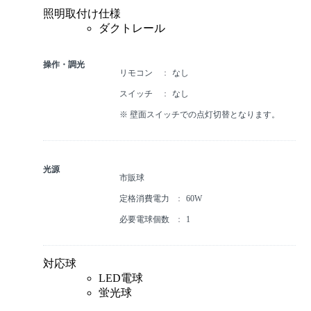
照明取付け仕様
ダクトレール
操作・調光
リモコン
なし
スイッチ
なし
※ 壁面スイッチでの点灯切替となります。
光源
市販球
定格消費電力
60W
必要電球個数
1
対応球
LED電球
蛍光球