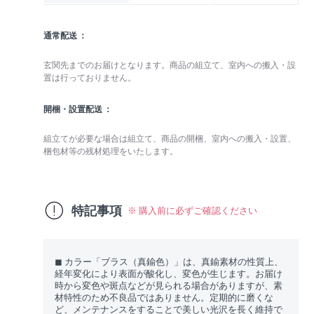
通常配送
玄関先までのお届けとなります。商品の組立て、室内への搬入・設
置は行っておりません。
開梱・設置配送
組立てが必要な場合は組立て、商品の開梱、室内への搬入・設置、
梱包材等の残材処理をいたします。
特記事項
※ 購入前に必ずご確認ください
◼︎ カラー「ブラス（真鍮色）」は、真鍮素材の性質上、
経年変化により表面が酸化し、変色が生じます。お届け
時から変色や斑点などが見られる場合がありますが、素
材特性のため不良品ではありません。定期的に磨くな
ど、メンテナンスをすることで美しい光沢を長く維持で