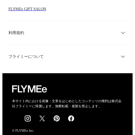
FLYMEe GIFT SALON
サイトマップ
ブランド・ショップ検索
利用規約
デザイナー検索
利用規約
フライミーについて
プライバシーポリシー
運営会社
特定商取引法に基づく表示
会社概要
本サイト内における画像・文章をはじめとしたコンテンツの権利は株式会
社フライミーに帰属します。無断転載・複製を禁止します。
採用情報
© FLYMEe Inc.