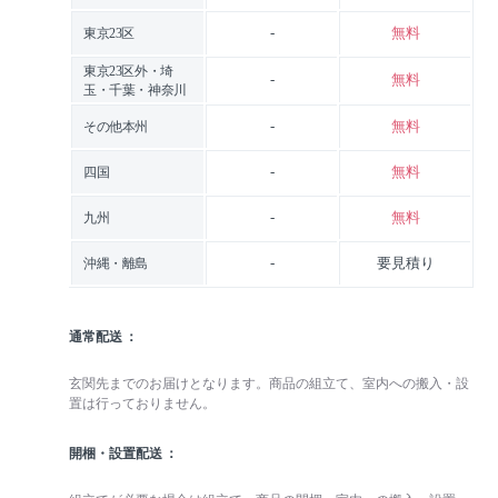
-
無料
東京23区
東京23区外・埼
-
無料
玉・千葉・神奈川
-
無料
その他本州
-
無料
四国
-
無料
九州
-
要見積り
沖縄・離島
通常配送
玄関先までのお届けとなります。商品の組立て、室内への搬入・設
置は行っておりません。
開梱・設置配送