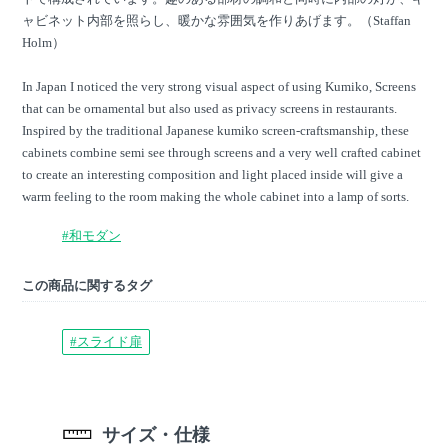
ャビネット内部を照らし、暖かな雰囲気を作りあげます。（Staffan
Holm）
In Japan I noticed the very strong visual aspect of using Kumiko, Screens
that can be ornamental but also used as privacy screens in restaurants.
Inspired by the traditional Japanese kumiko screen-craftsmanship, these
cabinets combine semi see through screens and a very well crafted cabinet
to create an interesting composition and light placed inside will give a
warm feeling to the room making the whole cabinet into a lamp of sorts.
#和モダン
この商品に関するタグ
#スライド扉
サイズ・仕様