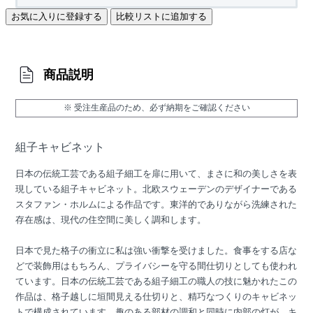
お気に入りに登録する
比較リストに追加する
商品説明
※ 受注生産品のため、必ず納期をご確認ください
組子キャビネット
日本の伝統工芸である組子細工を扉に用いて、まさに和の美しさを表
現している組子キャビネット。北欧スウェーデンのデザイナーである
スタファン・ホルムによる作品です。東洋的でありながら洗練された
存在感は、現代の住空間に美しく調和します。
日本で見た格子の衝立に私は強い衝撃を受けました。食事をする店な
どで装飾用はもちろん、プライバシーを守る間仕切りとしても使われ
ています。日本の伝統工芸である組子細工の職人の技に魅かれたこの
作品は、格子越しに垣間見える仕切りと、精巧なつくりのキャビネッ
トで構成されています。趣のある部材の調和と同時に内部の灯が、キ