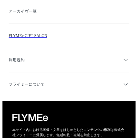
FLYMEeマイル
テーマ検索
アーカイヴ一覧
お問い合わせ
シーン検索
FLYMEe GIFT SALON
サイトマップ
ブランド・ショップ検索
利用規約
デザイナー検索
利用規約
フライミーについて
プライバシーポリシー
運営会社
特定商取引法に基づく表示
会社概要
本サイト内における画像・文章をはじめとしたコンテンツの権利は株式会
社フライミーに帰属します。無断転載・複製を禁止します。