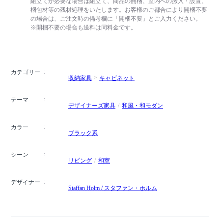
組立てが必要な場合は組立て、商品の開梱、室内への搬入・設置、
梱包材等の残材処理をいたします。お客様のご都合により開梱不要
の場合は、ご注文時の備考欄に「開梱不要」とご入力ください。
※開梱不要の場合も送料は同料金です。
カテゴリー
収納家具
キャビネット
テーマ
デザイナーズ家具
和風・和モダン
カラー
ブラック系
シーン
リビング
和室
デザイナー
Staffan Holm / スタファン・ホルム