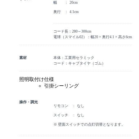
幅
20cm
奥行
4.1cm
コード長：280～300cm
電球（スマイル02）：幅20 × 奥行4.1 × 高さ6cm
素材
本体：工業用セラミック
コード：キャブタイヤ（ゴム）
照明取付け仕様
引掛シーリング
操作・調光
リモコン
なし
スイッチ
なし
※ 壁面スイッチでの点灯切替となります。