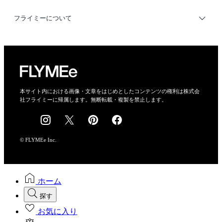
利用規約
フライミーについて
プライバシーポリシー
運営会社
特定商取引法に基づく表示
会社概要
本サイト内における画像・文章をはじめとしたコンテンツの権利は株式会
社フライミーに帰属します。無断転載・複製を禁止します。
採用情報
© FLYMEe Inc.
ホーム
探す
お気に入り