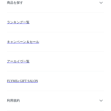
ご利用ガイド
商品を探す
お支払い方法
カテゴリー検索
ランキング一覧
送料・納期・配送
カラー検索
キャンペーン＆セール
FLYMEeマイル
テーマ検索
アーカイヴ一覧
お問い合わせ
シーン検索
FLYMEe GIFT SALON
サイトマップ
ブランド・ショップ検索
利用規約
デザイナー検索