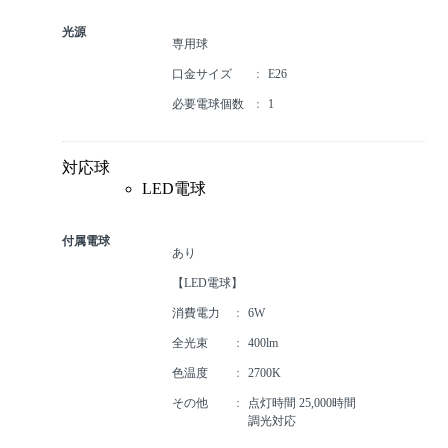
光源
専用球
口金サイズ
E26
必要電球個数
1
対応球
LED電球
付属電球
あり
【LED電球】
消費電力
6W
全光束
400lm
色温度
2700K
その他
点灯時間 25,000時間
調光対応