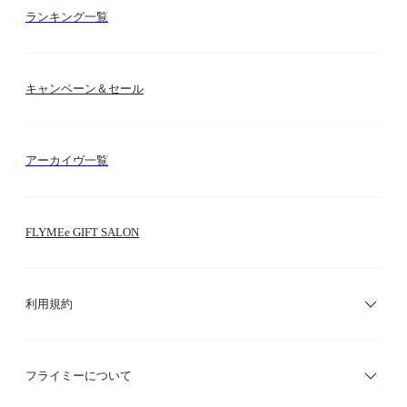
お支払い方法
カテゴリー検索
ランキング一覧
送料・納期・配送
カラー検索
キャンペーン＆セール
FLYMEeマイル
テーマ検索
アーカイヴ一覧
お問い合わせ
シーン検索
FLYMEe GIFT SALON
サイトマップ
ブランド・ショップ検索
利用規約
デザイナー検索
利用規約
フライミーについて