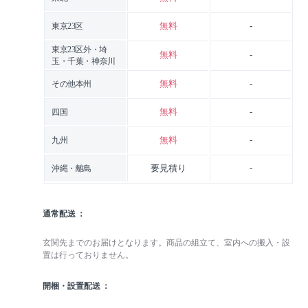
無料
-
東京23区
東京23区外・埼
無料
-
玉・千葉・神奈川
無料
-
その他本州
無料
-
四国
無料
-
九州
要見積り
-
沖縄・離島
通常配送
玄関先までのお届けとなります。商品の組立て、室内への搬入・設
置は行っておりません。
開梱・設置配送