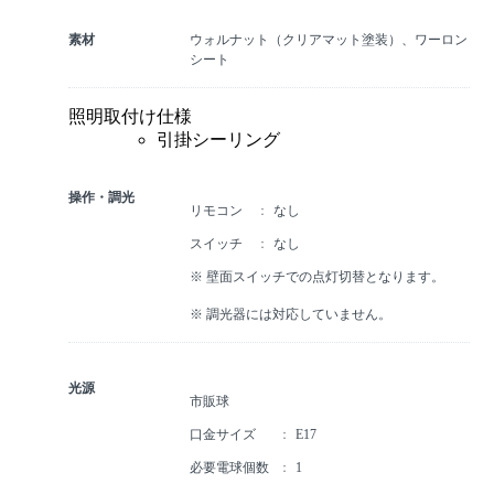
素材
ウォルナット（クリアマット塗装）、ワーロン
シート
照明取付け仕様
引掛シーリング
操作・調光
リモコン
なし
スイッチ
なし
※ 壁面スイッチでの点灯切替となります。
※ 調光器には対応していません。
光源
市販球
口金サイズ
E17
必要電球個数
1