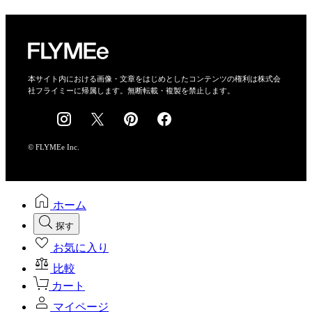
プライバシーポリシー
運営会社
特定商取引法に基づく表示
会社概要
本サイト内における画像・文章をはじめとしたコンテンツの権利は株式会
社フライミーに帰属します。無断転載・複製を禁止します。
採用情報
© FLYMEe Inc.
ホーム
探す
お気に入り
比較
カート
マイページ